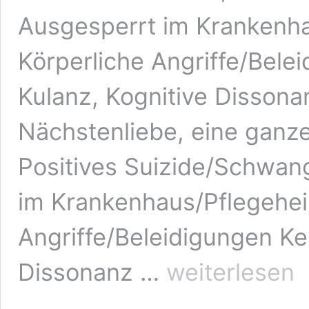
Ausgesperrt im Krankenh
Körperliche Angriffe/Bele
Kulanz, Kognitive Dissona
Nächstenliebe, eine gan
Positives Suizide/Schwan
im Krankenhaus/Pflegehe
Angriffe/Beleidigungen Ke
Nachgefragt:
Dissonanz …
weiterlesen
Das
schlimmste
Erlebnis