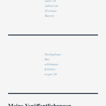
unter 14
Jahren im
Freistaat
Bayern
Nachgefragt:
Das
schlimmste
Erlebnis
wegen 2G
Meine Veröffentlichungen