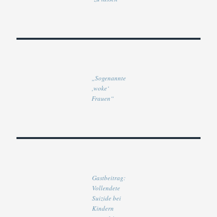
„Sogenannte
‚woke‘
Frauen“
Gastbeitrag:
Vollendete
Suizide bei
Kindern