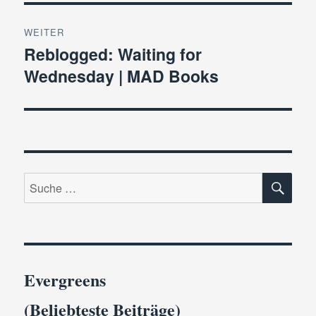
WEITER
Reblogged: Waiting for
Nächster
Wednesday | MAD Books
Beitrag:
SU
Suche
nach:
Evergreens
(Beliebteste Beiträge)