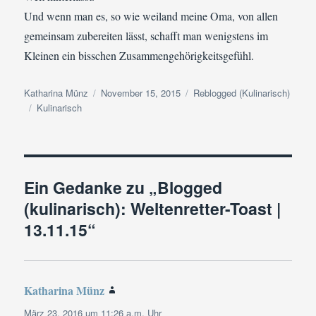
Und wenn man es, so wie weiland meine Oma, von allen
gemeinsam zubereiten lässt, schafft man wenigstens im
Kleinen ein bisschen Zusammengehörigkeitsgefühl.
Autor
Veröffentlicht
Kategorien
Katharina Münz
November 15, 2015
Reblogged (Kulinarisch)
Schlagwörter
am
Kulinarisch
Ein Gedanke zu „Blogged
(kulinarisch): Weltenretter-Toast |
13.11.15“
Katharina Münz
sagt:
März 23, 2016 um 11:26 a.m. Uhr