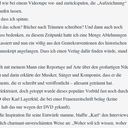
nd wie bei einem Videotape vor- und zurückspulen, die „Aufzeichnung“
aufen lassen.
 dass ich spinne.
ht das schon? Bücher nach Träumen schreiben? Und dann auch noch
uss bedenken, zu diesem Zeitpunkt hatte ich eine Menge Ablehnungen
kassiert und nun ein völlig aus den Genrekonventionen des historischen
nuskript angefangen. Dass ich einen Verlag dafür finden würde, stand
ch mit meinem Mann eine Reportage auf Arte über den großartigen Nil
 und darin erklärte der Musiker, Sänger und Komponist, dass er die
nts, die er schreibt und veröffentlicht – allesamt geträumt hat.
elektrisiert, doch getoppt wurde dieses populäre Vorbild fast noch durch
ber Karl Lagerfeld, die bei einer Frauenzeitschrift beilag (keine
 hab das nur wegen der DVD gekauft).
ie Inspiration für seine Entwürfe stamme, blaffte „Karl“ den Interview
lich charmant-unverschämten Weise an: „Woher soll ich wissen, woher