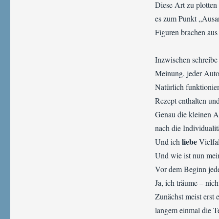
Diese Art zu plotten
es zum Punkt „Ausar
Figuren brachen aus
Inzwischen schreibe 
Meinung, jeder Autor
Natürlich funktionie
Rezept enthalten un
Genau die kleinen A
nach die Individuali
liebe
Und ich
Vielfal
Und wie ist nun mein
Vor dem Beginn jede
Ja, ich träume – nic
Zunächst meist erst e
langem einmal die T