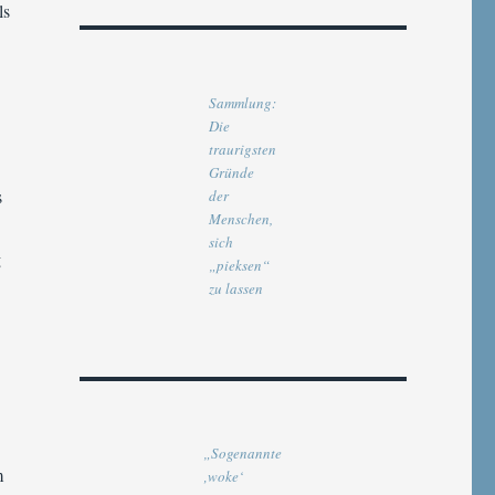
ls
Sammlung:
Die
traurigsten
Gründe
s
der
Menschen,
sich
g
„pieksen“
zu lassen
„Sogenannte
m
‚woke‘