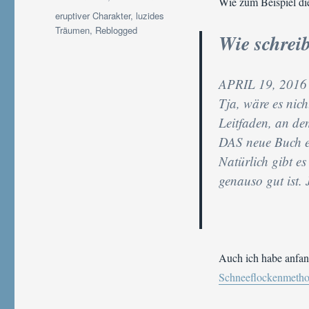
Wie zum Beispiel d
Schlagwörter
eruptiver Charakter
,
luzides
Träumen
,
Reblogged
Wie schrei
APRIL 19, 201
Tja, wäre es nic
Leitfaden, an d
DAS neue Buch en
Natürlich gibt es
genauso gut ist.
Auch ich habe anfan
Schneeflockenmeth