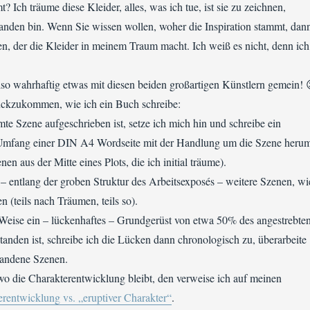
t? Ich träume diese Kleider, alles, was ich tue, ist sie zu zeichnen,
anden bin. Wenn Sie wissen wollen, woher die Inspiration stammt, dan
n, der die Kleider in meinem Traum macht. Ich weiß es nicht, denn ich
lso wahrhaftig etwas mit diesen beiden großartigen Künstlern gemein! 
ckzukommen, wie ich ein Buch schreibe:
e Szene aufgeschrieben ist, setze ich mich hin und schreibe ein
Umfang einer DIN A4 Wordseite mit der Handlung um die Szene heru
nen aus der Mitte eines Plots, die ich initial träume).
– entlang der groben Struktur des Arbeitsexposés – weitere Szenen, wi
en (teils nach Träumen, teils so).
 Weise ein – lückenhaftes – Grundgerüst von etwa 50% des angestrebte
nden ist, schreibe ich die Lücken dann chronologisch zu, überarbeite
handene Szenen.
, wo die Charakterentwicklung bleibt, den verweise ich auf meinen
rentwicklung vs. „eruptiver Charakter“
.