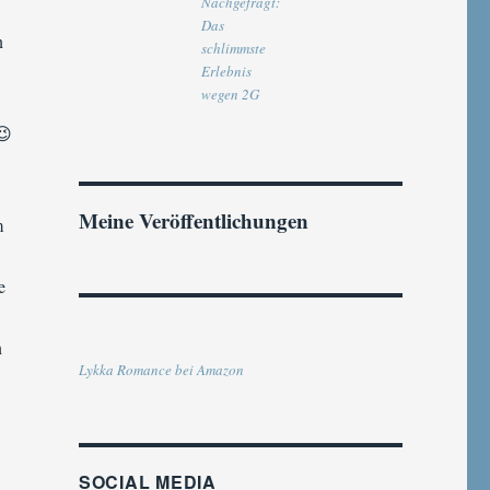
Nachgefragt:
Das
n
schlimmste
Erlebnis
wegen 2G
😉
Meine Veröffentlichungen
m
e
n
Lykka Romance bei Amazon
SOCIAL MEDIA