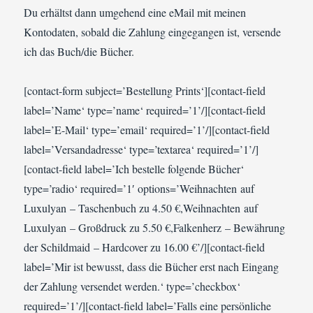
Du erhältst dann umgehend eine eMail mit meinen
Kontodaten, sobald die Zahlung eingegangen ist, versende
ich das Buch/die Bücher.
[contact-form subject=’Bestellung Prints‘][contact-field
label=’Name‘ type=’name‘ required=’1’/][contact-field
label=’E-Mail‘ type=’email‘ required=’1’/][contact-field
label=’Versandadresse‘ type=’textarea‘ required=’1’/]
[contact-field label=’Ich bestelle folgende Bücher‘
type=’radio‘ required=’1′ options=’Weihnachten auf
Luxulyan – Taschenbuch zu 4.50 €,Weihnachten auf
Luxulyan – Großdruck zu 5.50 €,Falkenherz – Bewährung
der Schildmaid – Hardcover zu 16.00 €’/][contact-field
label=’Mir ist bewusst, dass die Bücher erst nach Eingang
der Zahlung versendet werden.‘ type=’checkbox‘
required=’1’/][contact-field label=’Falls eine persönliche