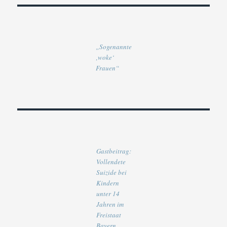
„Sogenannte
‚woke‘
Frauen“
Gastbeitrag:
Vollendete
Suizide bei
Kindern
unter 14
Jahren im
Freistaat
Bayern