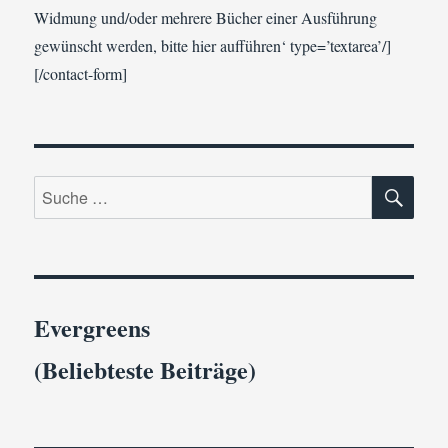
Widmung und/oder mehrere Bücher einer Ausführung
gewünscht werden, bitte hier aufführen‘ type=’textarea’/]
[/contact-form]
SU
Suche
nach:
Evergreens
(Beliebteste Beiträge)