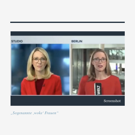
„Sogenannte ‚woke‘ Frauen“