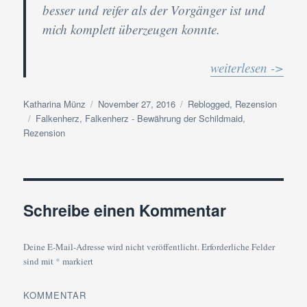
besser und reifer als der Vorgänger ist und
mich komplett überzeugen konnte.
weiterlesen ->
Autor
Veröffentlicht
Kategorien
Katharina Münz
November 27, 2016
Reblogged
,
Rezension
Schlagwörter
am
Falkenherz
,
Falkenherz - Bewährung der Schildmaid
,
Rezension
Schreibe einen Kommentar
Deine E-Mail-Adresse wird nicht veröffentlicht.
Erforderliche Felder
sind mit
*
markiert
KOMMENTAR