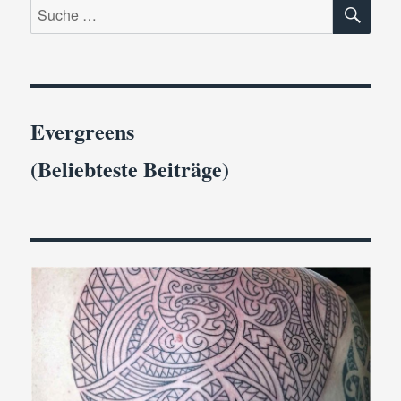
SU
Suche
nach:
Evergreens
(Beliebteste Beiträge)