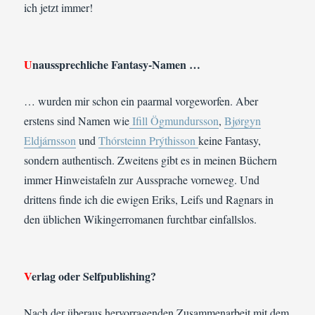
ich jetzt immer!
U
naussprechliche Fantasy-Namen …
… wurden mir schon ein paarmal vorgeworfen. Aber
erstens sind Namen wie
Ifill Ögmundursson
,
Bjørgyn
Eldjárnsson
und
Thórsteinn Prýthisson
keine Fantasy,
sondern authentisch. Zweitens gibt es in meinen Büchern
immer Hinweistafeln zur Aussprache vorneweg. Und
drittens finde ich die ewigen Eriks, Leifs und Ragnars in
den üblichen Wikingerromanen furchtbar einfallslos.
V
erlag oder Selfpublishing?
Nach der überaus hervorragenden Zusammenarbeit mit dem