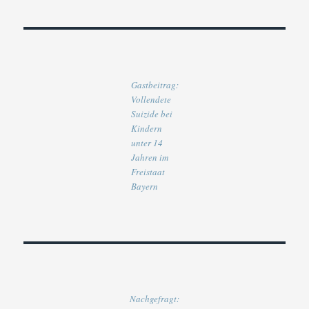
Gastbeitrag:
Vollendete
Suizide bei
Kindern
unter 14
Jahren im
Freistaat
Bayern
Nachgefragt: