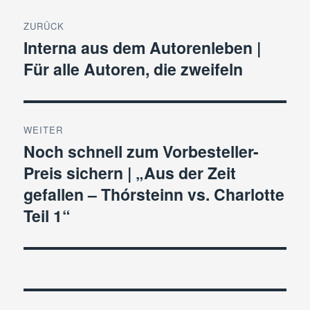
Beitragsnavigation
ZURÜCK
Interna aus dem Autorenleben |
Vorheriger
Für alle Autoren, die zweifeln
Beitrag:
WEITER
Noch schnell zum Vorbesteller-
Nächster
Preis sichern | „Aus der Zeit
Beitrag:
gefallen – Thórsteinn vs. Charlotte
Teil 1“