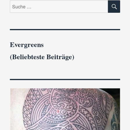
SU
Suche
nach:
Evergreens
(Beliebteste Beiträge)