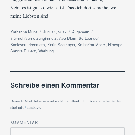
Nein, es ist gut so, wie es ist. Dass ich dort schreibe, wo
meine Liebsten sind.
Autor
Veröffentlicht
Kategorien
Schlagwörter
Katharina Münz
Juni 14, 2017
Allgemein
am
#fürmehrvernetzungimnetz
,
Ava Blum
,
Bo Leander
,
Bookwormdreamers
,
Karin Seemayer
,
Katharina Mosel
,
Ninespo
,
Sandra Pulletz
,
Werbung
Schreibe einen Kommentar
Deine E-Mail-Adresse wird nicht veröffentlicht.
Erforderliche Felder
sind mit
*
markiert
KOMMENTAR