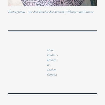
Hintergründe - Aus dem Fundus der Autorin | Wikinger und Tattoos
Mein
Pauline-
Moment
in
Sachen
Corona