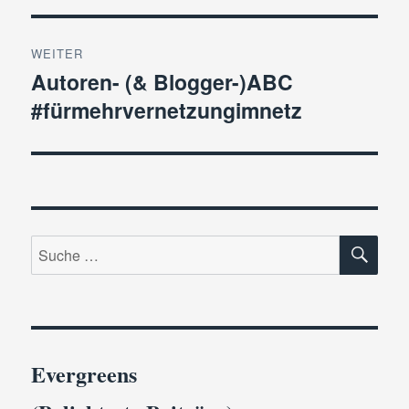
WEITER
Autoren- (& Blogger-)ABC
Nächster
#fürmehrvernetzungimnetz
Beitrag:
SU
Suche
nach:
Evergreens