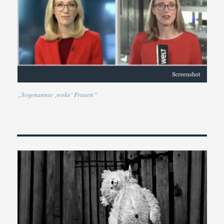
„Sogenannte ‚woke‘ Frauen“