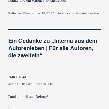
Danke und ein schönes Wochenende!
Autor
Veröffentlicht
Kategorien
Katharina Münz
Juni 10, 2017
Interna aus dem Autorenleben
am
Ein Gedanke zu „Interna aus dem
Autorenleben | Für alle Autoren,
die zweifeln“
jeanyjanez
sagt:
Juni 11, 2017 um 5:19 p.m. Uhr
Danke für diesen Beitrag!