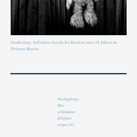
Gastbeitrag: Vollendete Suizide bei Kindern unter 14 Jahren im
Freistaat Bayern
Nachgefragt:
Das
schlimmste
Erlebnis
wegen 2G