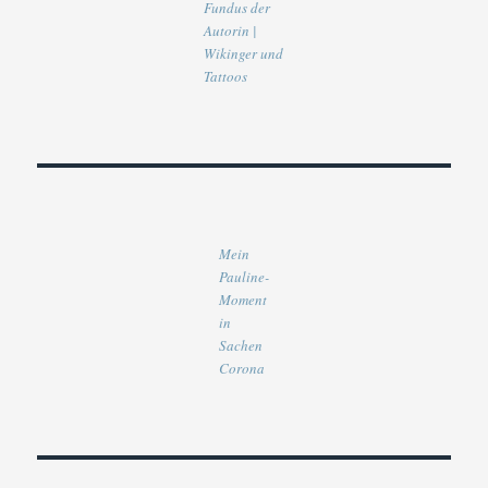
Fundus der
Autorin |
Wikinger und
Tattoos
Mein
Pauline-
Moment
in
Sachen
Corona