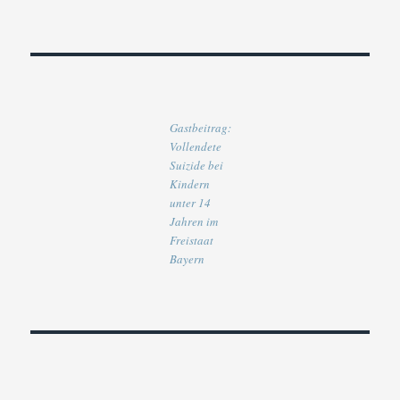
Gastbeitrag:
Vollendete
Suizide bei
Kindern
unter 14
Jahren im
Freistaat
Bayern