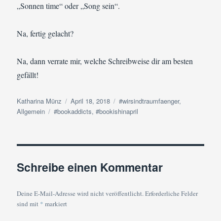
„Sonnen time“ oder „Song sein“.
Na, fertig gelacht?
Na, dann verrate mir, welche Schreibweise dir am besten
gefällt!
Autor
Veröffentlicht
Kategorien
Katharina Münz
April 18, 2018
#wirsindtraumfaenger
,
Schlagwörter
am
Allgemein
#bookaddicts
,
#bookishinapril
Schreibe einen Kommentar
Deine E-Mail-Adresse wird nicht veröffentlicht.
Erforderliche Felder
sind mit
*
markiert