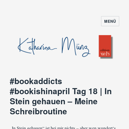
MENÜ
#bookaddicts
#bookishinapril Tag 18 | In
Stein gehauen – Meine
Schreibroutine
„In Stein gehauen“ ist bei mir nichts – aber wen wundert‘s,