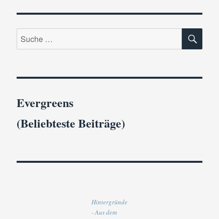
SU
Suche
nach:
Evergreens
(Beliebteste Beiträge)
Hintergründe
- Aus dem