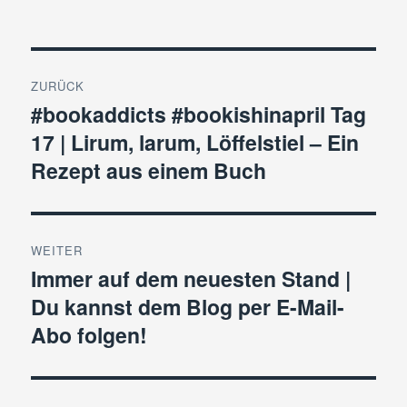
Beitragsnavigation
ZURÜCK
#bookaddicts #bookishinapril Tag
Vorheriger
17 | Lirum, larum, Löffelstiel – Ein
Beitrag:
Rezept aus einem Buch
WEITER
Immer auf dem neuesten Stand |
Nächster
Du kannst dem Blog per E-Mail-
Beitrag:
Abo folgen!