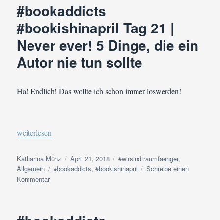
#bookaddicts
22
|
#bookishinapril Tag 21 |
Küsschen,
Never ever! 5 Dinge, die ein
Küsschen!
Eine
Autor nie tun sollte
Kussszene
Ha! Endlich! Das wollte ich schon immer loswerden!
„#bookaddicts #bookishinapril Tag 21 | Never ever! 5 Dinge, die e
weiterlesen
Autor
Veröffentlicht
Kategorien
Katharina Münz
April 21, 2018
#wirsindtraumfaenger
,
Schlagwörter
am
Allgemein
#bookaddicts
,
#bookishinapril
Schreibe einen
zu
Kommentar
#bookaddicts
#bookishinapril
Tag
21