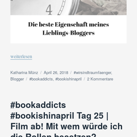
„#bookaddicts #bookishinapril Tag 26 | Die beste Eigenschaft me
weiterlesen
Autor
Veröffentlicht
Kategorien
Katharina Münz
April 26, 2018
#wirsindtraumfaenger
,
Schlagwörter
am
zu
Blogger
#bookaddicts
,
#bookishinapril
2 Kommentare
#bookaddicts
#bookishinapr
Tag
#bookaddicts
26
|
#bookishinapril Tag 25 |
Die
Film ab! Mit wem würde ich
beste
Eigenschaft
die Rollen besetzen?
meines