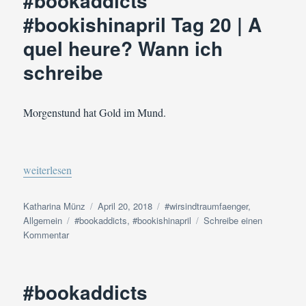
#bookaddicts
|
#bookishinapril Tag 20 | A
Never
quel heure? Wann ich
ever!
5
schreibe
Dinge,
die
ein
Morgenstund hat Gold im Mund.
Autor
nie
tun
sollte
„#bookaddicts #bookishinapril Tag 20 | A quel heure? Wann ich 
weiterlesen
Autor
Veröffentlicht
Kategorien
Katharina Münz
April 20, 2018
#wirsindtraumfaenger
,
Schlagwörter
am
Allgemein
#bookaddicts
,
#bookishinapril
Schreibe einen
zu
Kommentar
#bookaddicts
#bookishinapril
Tag
#bookaddicts
20
|