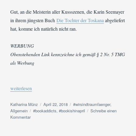
Gut, an die Meisterin aller Kussszenen, die Karin Seemayer
in ihrem jüngsten Buch
Die Tochter der Toskana
abgeliefert
hat, komme ich natürlich nicht ran.
WERBUNG
Obenstehenden Link kennzeichne ich gemäß § 2 Nr. 5 TMG
als Werbung
„#bookaddicts #bookishinapril Tag 22 | Küsschen, Küsschen! Ei
weiterlesen
Autor
Veröffentlicht
Kategorien
Katharina Münz
April 22, 2018
#wirsindtraumfaenger
,
Schlagwörter
am
Allgemein
#bookaddicts
,
#bookishinapril
Schreibe einen
zu
Kommentar
#bookaddicts
#bookishinapril
Tag