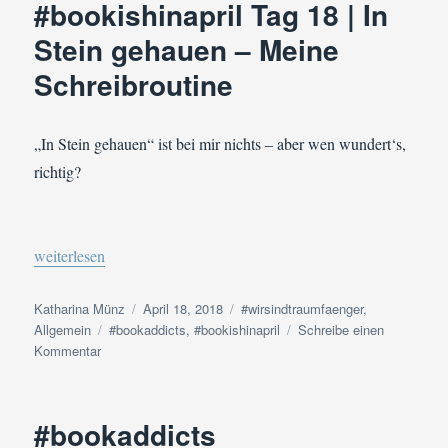
#bookishinapril Tag 18 | In
Mein
Stein gehauen – Meine
Lieblingsort
im
Schreibroutine
Buch
„In Stein gehauen“ ist bei mir nichts – aber wen wundert‘s,
richtig?
„#bookaddicts #bookishinapril Tag 18 | In Stein gehauen – Meine
weiterlesen
Autor
Veröffentlicht
Kategorien
Katharina Münz
April 18, 2018
#wirsindtraumfaenger
,
Schlagwörter
am
Allgemein
#bookaddicts
,
#bookishinapril
Schreibe einen
zu
Kommentar
#bookaddicts
#bookishinapril
Tag
#bookaddicts
18