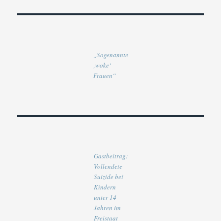
„Sogenannte
‚woke‘
Frauen“
Gastbeitrag:
Vollendete
Suizide bei
Kindern
unter 14
Jahren im
Freistaat