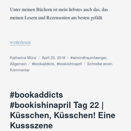
be
–
Unter meinen Büchern ist mein liebstes auch das, das
Eine
meinen Lesern und Rezensenten am besten gefällt.
besondere
Ortsbeschreibung
„#bookaddicts #bookishinapril Tag 23 | Mein Lieblingsbuch“
weiterlesen
Autor
Veröffentlicht
Kategorien
Katharina Münz
April 23, 2018
#wirsindtraumfaenger
,
Schlagwörter
am
Allgemein
#bookaddicts
,
#bookishinapril
Schreibe einen
zu
Kommentar
#bookaddicts
#bookishinapril
Tag
#bookaddicts
23
|
#bookishinapril Tag 22 |
Mein
Küsschen, Küsschen! Eine
Lieblingsbuch
Kussszene