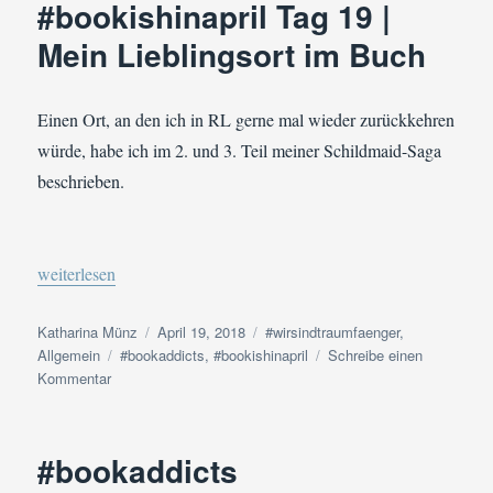
#bookishinapril Tag 19 |
A
Mein Lieblingsort im Buch
quel
heure?
Wann
ich
Einen Ort, an den ich in RL gerne mal wieder zurückkehren
schreibe
würde, habe ich im 2. und 3. Teil meiner Schildmaid-Saga
beschrieben.
„#bookaddicts #bookishinapril Tag 19 | Mein Lieblingsort im Bu
weiterlesen
Autor
Veröffentlicht
Kategorien
Katharina Münz
April 19, 2018
#wirsindtraumfaenger
,
Schlagwörter
am
Allgemein
#bookaddicts
,
#bookishinapril
Schreibe einen
zu
Kommentar
#bookaddicts
#bookishinapril
Tag
#bookaddicts
19
|