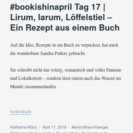
|
#bookishinapril Tag 17 |
In
Lirum, larum, Löffelstiel –
Stein
gehauen
Ein Rezept aus einem Buch
–
Meine
Schreibroutine
Auf die Idee, Rezepte in ein Buch zu verpacken, hat mich
die wunderbare Sandra Pulletz gebracht.
Sie schreibt nicht nur witzig, romantisch und voller Fantasie
und Lokalkolorit – sondern lässt einem auch das Wasser im
Munde zusammenlaufen.
„#bookaddicts #bookishinapril Tag 17 | Lirum, larum, Löffelstie
weiterlesen
Autor
Veröffentlicht
Kategorien
Katharina Münz
April 17, 2018
#wirsindtraumfaenger
,
am
Schlagwörter