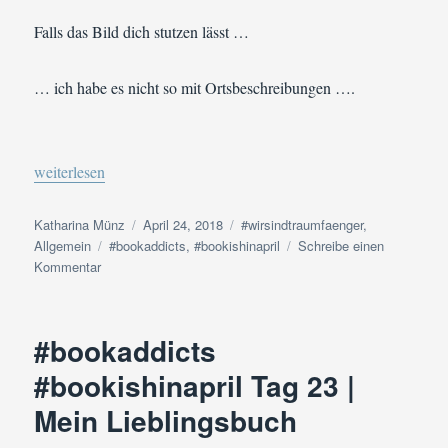
Rollen
Falls das Bild dich stutzen lässt …
besetzen?
… ich habe es nicht so mit Ortsbeschreibungen ….
„#bookaddicts #bookishinapril Tag 24 | A place to be – Eine bes
weiterlesen
Autor
Veröffentlicht
Kategorien
Katharina Münz
April 24, 2018
#wirsindtraumfaenger
,
Schlagwörter
am
Allgemein
#bookaddicts
,
#bookishinapril
Schreibe einen
zu
Kommentar
#bookaddicts
#bookishinapril
Tag
#bookaddicts
24
|
#bookishinapril Tag 23 |
A
Mein Lieblingsbuch
place
to