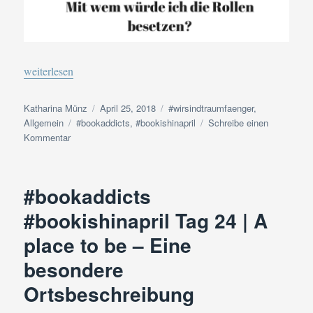
„#bookaddicts #bookishinapril Tag 25 | Film ab! Mit wem würde 
weiterlesen
Autor
Veröffentlicht
Kategorien
Katharina Münz
April 25, 2018
#wirsindtraumfaenger
,
Schlagwörter
am
Allgemein
#bookaddicts
,
#bookishinapril
Schreibe einen
zu
Kommentar
#bookaddicts
#bookishinapril
Tag
#bookaddicts
25
|
#bookishinapril Tag 24 | A
Film
place to be – Eine
ab!
Mit
besondere
wem
würde
Ortsbeschreibung
ich
die