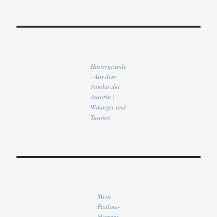
Hintergründe
- Aus dem
Fundus der
Autorin |
Wikinger und
Tattoos
Mein
Pauline-
Moment