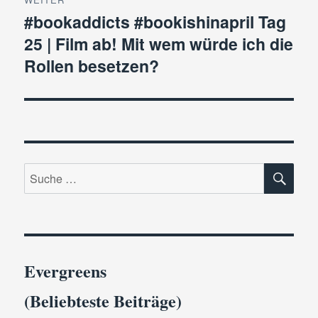
#bookaddicts #bookishinapril Tag
Nächster
25 | Film ab! Mit wem würde ich die
Beitrag:
Rollen besetzen?
SU
Suche
nach:
Evergreens
(Beliebteste Beiträge)