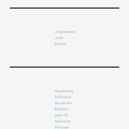
„Sogenannte
‚woke‘
Frauen“
Gastbeitrag:
Vollendete
Suizide bei
Kindern
unter 14
Jahren im
Freistaat