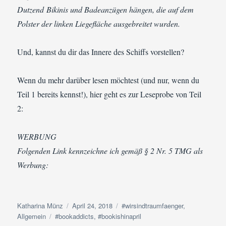
Dutzend Bikinis und Badeanzügen hängen, die auf dem
Polster der linken Liegefläche ausgebreitet wurden.
Und, kannst du dir das Innere des Schiffs vorstellen?
Wenn du mehr darüber lesen möchtest (und nur, wenn du
Teil 1 bereits kennst!), hier geht es zur Leseprobe von Teil
2:
WERBUNG
Folgenden Link kennzeichne ich gemäß § 2 Nr. 5 TMG als
Werbung:
Autor
Veröffentlicht
Kategorien
Katharina Münz
April 24, 2018
#wirsindtraumfaenger
,
Schlagwörter
am
Allgemein
#bookaddicts
,
#bookishinapril