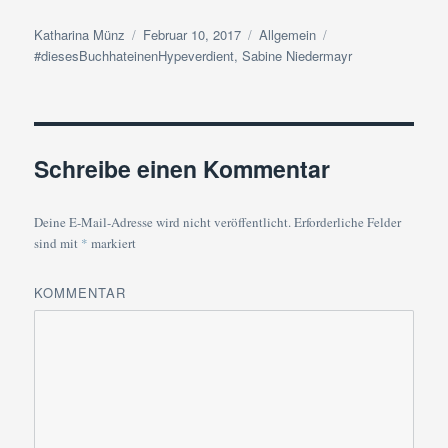
Autor
Veröffentlicht
Kategorien
Schlagwörter
Katharina Münz
Februar 10, 2017
Allgemein
am
#diesesBuchhateinenHypeverdient
,
Sabine Niedermayr
Schreibe einen Kommentar
Deine E-Mail-Adresse wird nicht veröffentlicht.
Erforderliche Felder
sind mit
*
markiert
KOMMENTAR