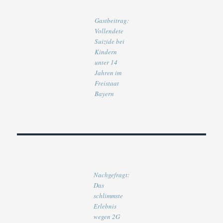
Gastbeitrag:
Vollendete
Suizide bei
Kindern
unter 14
Jahren im
Freistaat
Bayern
Nachgefragt:
Das
schlimmste
Erlebnis
wegen 2G