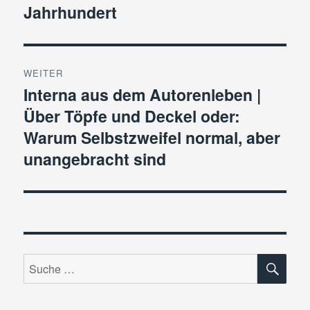
Jahrhundert
WEITER
Interna aus dem Autorenleben |
Nächster
Über Töpfe und Deckel oder:
Beitrag:
Warum Selbstzweifel normal, aber
unangebracht sind
SU
Suche
nach: