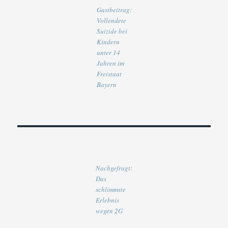
Gastbeitrag:
Vollendete
Suizide bei
Kindern
unter 14
Jahren im
Freistaat
Bayern
Nachgefragt:
Das
schlimmste
Erlebnis
wegen 2G