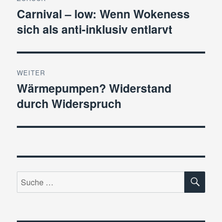
Carnival – low: Wenn Wokeness
Vorheriger
sich als anti-inklusiv entlarvt
Beitrag:
WEITER
Wärmepumpen? Widerstand
Nächster
durch Widerspruch
Beitrag:
SU
Suche
nach: