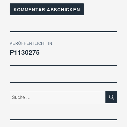
Beitragsnavigation
VERÖFFENTLICHT IN
P1130275
SU
Suche
nach: