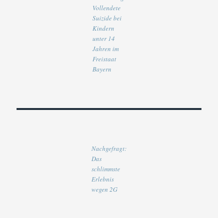
Vollendete
Suizide bei
Kindern
unter 14
Jahren im
Freistaat
Bayern
Nachgefragt:
Das
schlimmste
Erlebnis
wegen 2G