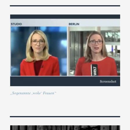
„Sogenannte ‚woke‘ Frauen“