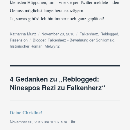
kleinsten Häppchen, um – wie sie per Twitter meldete – den
Genuss möglichst lange herauszuzögern.
Ja, sowas gibt’s! Ich bin immer noch ganz geplättet!
Autor
Veröffentlicht
Kategorien
Katharina Münz
November 20, 2016
Falkenherz
,
Reblogged
,
Schlagwörter
am
Rezension
Blogger
,
Falkenherz - Bewährung der Schildmaid
,
historischer Roman
,
Melwyn2
4 Gedanken zu „Reblogged:
Ninespos Rezi zu Falkenherz“
Deine Christine!
sagt:
November 20, 2016 um 10:07 a.m. Uhr