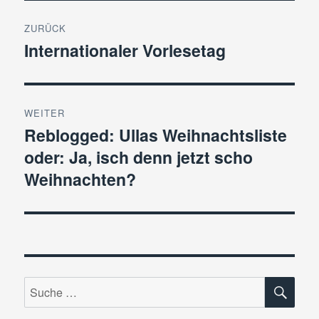
Beitragsnavigation
ZURÜCK
Internationaler Vorlesetag
Vorheriger
Beitrag:
WEITER
Reblogged: Ullas Weihnachtsliste
Nächster
oder: Ja, isch denn jetzt scho
Beitrag:
Weihnachten?
SU
Suche
nach: