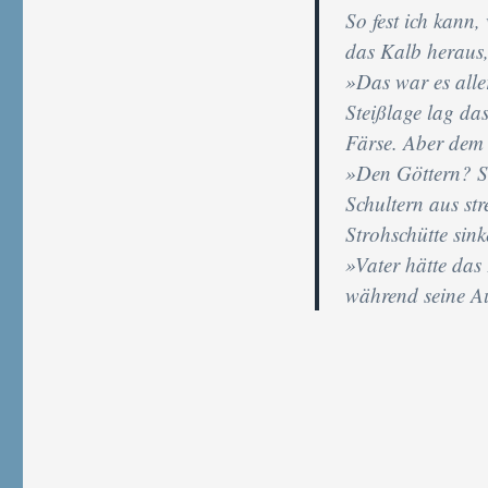
So fest ich kann
das Kalb heraus,
»Das war es aller
Steißlage lag d
Färse. Aber dem 
»Den Göttern? Si
Schultern aus str
Strohschütte sin
»Vater hätte das
während seine Au