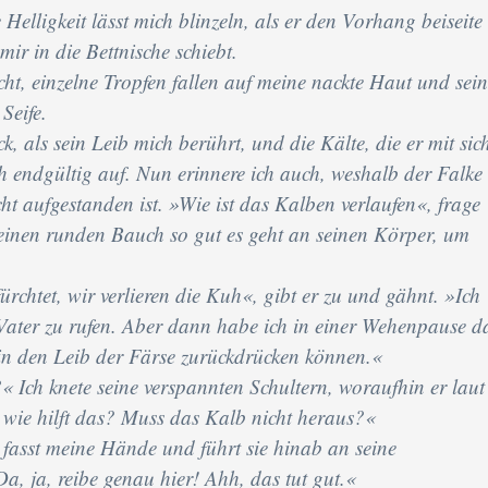
Helligkeit lässt mich blinzeln, als er den Vorhang beiseite
mir in die Bettnische schiebt.
cht, einzelne Tropfen fallen auf meine nackte Haut und sei
Seife.
ck, als sein Leib mich berührt, und die Kälte, die er mit sic
ch endgültig auf. Nun erinnere ich auch, weshalb der Falke
ht aufgestanden ist. »Wie ist das Kalben verlaufen«, frage
einen runden Bauch so gut es geht an seinen Körper, um
ürchtet, wir verlieren die Kuh«, gibt er zu und gähnt. »Ich
Vater zu rufen. Aber dann habe ich in einer Wehenpause d
n den Leib der Färse zurückdrücken können.«
 Ich knete seine verspannten Schultern, woraufhin er laut
 wie hilft das? Muss das Kalb nicht heraus?«
fasst meine Hände und führt sie hinab an seine
a, ja, reibe genau hier! Ahh, das tut gut.«