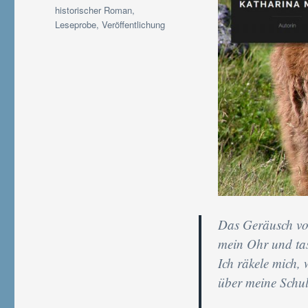
Schlagwörter
historischer Roman
,
Leseprobe
,
Veröffentlichung
Das Geräusch von
mein Ohr und tast
Ich räkele mich,
über meine Schult