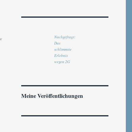
Nachgefragt:
«
Das
schlimmste
Erlebnis
wegen 2G
Meine Veröffentlichungen