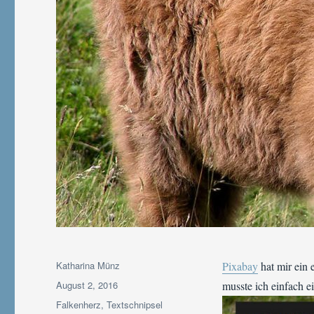
Autor
Katharina Münz
Pixabay
hat mir ein
Veröffentlicht
August 2, 2016
musste ich einfach 
am
Kategorien
Falkenherz
,
Textschnipsel