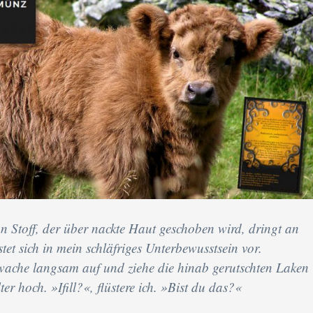
 Stoff, der über nackte Haut geschoben wird, dringt an
et sich in mein schläfriges Unterbewusstsein vor.
 wache langsam auf und ziehe die hinab gerutschten Laken
er hoch. »Ifill?«, flüstere ich. »Bist du das?«