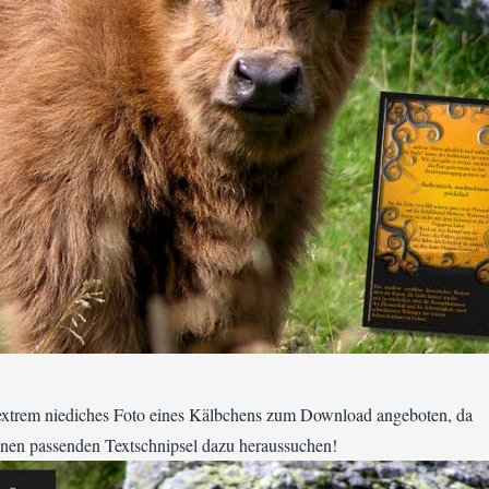
 extrem niediches Foto eines Kälbchens zum Download angeboten, da
einen passenden Textschnipsel dazu heraussuchen!