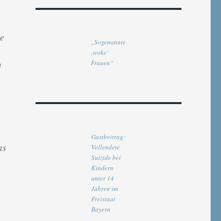
ne
„Sogenannte
‚woke‘
h
Frauen“
Gastbeitrag:
as
Vollendete
Suizide bei
Kindern
unter 14
Jahren im
Freistaat
Bayern