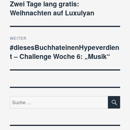
Zwei Tage lang gratis:
Vorheriger
Weihnachten auf Luxulyan
Beitrag:
WEITER
#diesesBuchhateinenHypeverdien
Nächster
t – Challenge Woche 6: „Musik“
Beitrag:
SU
Suche
nach: