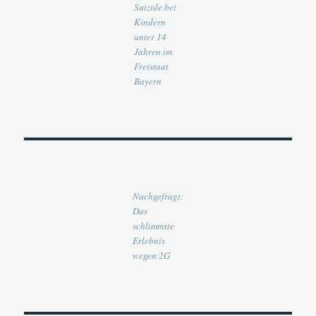
Suizide bei
Kindern
unter 14
Jahren im
Freistaat
Bayern
Nachgefragt:
Das
schlimmste
Erlebnis
wegen 2G