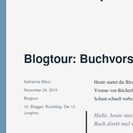
Blogtour: Buchvors
Autor
Katharina Münz
Heute startet die Blo
Veröffentlicht
November 29, 2015
Yvonne von Bücherfu
am
Kategorien
Blogtour
Schaut schnell vorbe
Schlagwörter
13
,
Blogger
,
Buchblog
,
Die 13.
Jungfrau
Hallo, heute sta
Buch direkt mal v