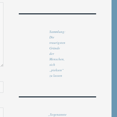
Sammlung:
Die
traurigsten
Gründe
der
Menschen,
sich
„pieksen“
zu lassen
„Sogenannte