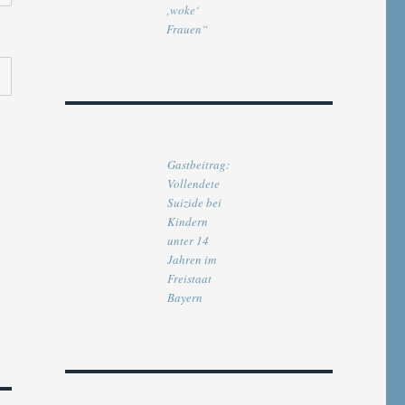
‚woke‘
Frauen“
Gastbeitrag:
Vollendete
E
Suizide bei
Kindern
unter 14
Jahren im
Freistaat
Bayern