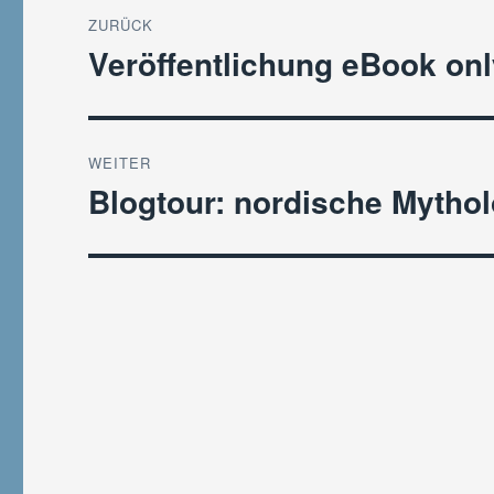
Beitragsnavigation
ZURÜCK
Veröffentlichung eBook on
Vorheriger
Beitrag:
WEITER
Blogtour: nordische Mythol
Nächster
Beitrag: