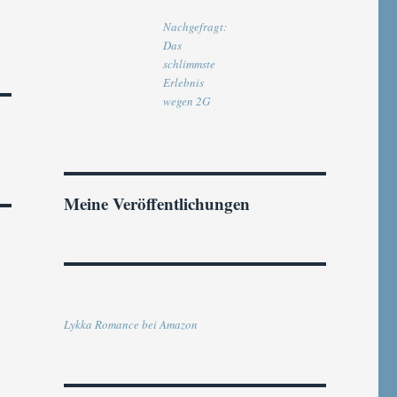
Nachgefragt:
Das
schlimmste
Erlebnis
wegen 2G
Meine Veröffentlichungen
Lykka Romance bei Amazon