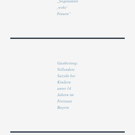
„Sogenannte
‚woke‘
Frauen“
Gastbeitrag:
Vollendete
Suizide bei
Kindern
unter 14
Jahren im
Freistaat
Bayern