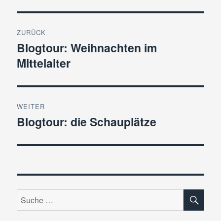
Beitragsnavigation
ZURÜCK
Blogtour: Weihnachten im
Vorheriger
Mittelalter
Beitrag:
WEITER
Blogtour: die Schauplätze
Nächster
Beitrag:
SU
Suche
nach: