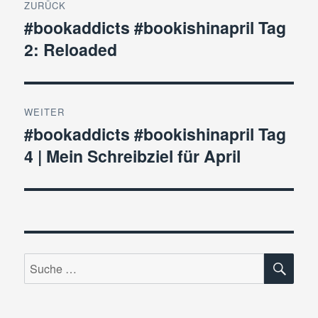
ZURÜCK
#bookaddicts #bookishinapril Tag
Vorheriger
2: Reloaded
Beitrag:
WEITER
#bookaddicts #bookishinapril Tag
Nächster
4 | Mein Schreibziel für April
Beitrag:
SU
Suche
nach: