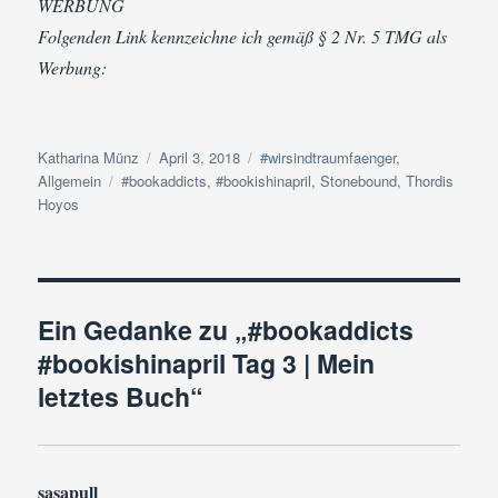
WERBUNG
Folgenden Link kennzeichne ich gemäß § 2 Nr. 5 TMG als
Werbung:
Autor
Veröffentlicht
Kategorien
Katharina Münz
April 3, 2018
#wirsindtraumfaenger
,
Schlagwörter
am
Allgemein
#bookaddicts
,
#bookishinapril
,
Stonebound
,
Thordis
Hoyos
Ein Gedanke zu „#bookaddicts
#bookishinapril Tag 3 | Mein
letztes Buch“
sasapull
sagt: