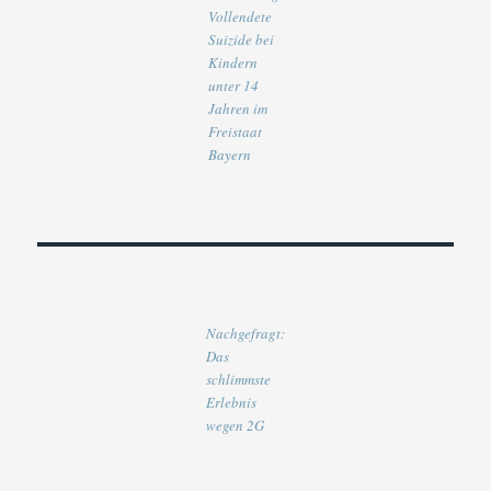
Vollendete
Suizide bei
Kindern
unter 14
Jahren im
Freistaat
Bayern
Nachgefragt:
Das
schlimmste
Erlebnis
wegen 2G