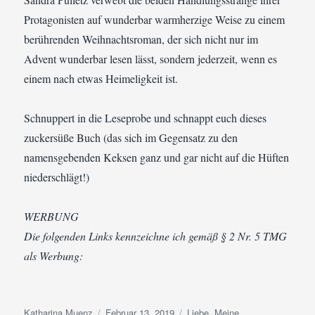
Protagonisten auf wunderbar warmherzige Weise zu einem
berührenden Weihnachtsroman, der sich nicht nur im
Advent wunderbar lesen lässt, sondern jederzeit, wenn es
einem nach etwas Heimeligkeit ist.
Schnuppert in die Leseprobe und schnappt euch dieses
zuckersüße Buch (das sich im Gegensatz zu den
namensgebenden Keksen ganz und gar nicht auf die Hüften
niederschlägt!)
WERBUNG
Die folgenden Links kennzeichne ich gemäß § 2 Nr. 5 TMG
als Werbung:
Autor
Veröffentlicht
Kategorien
Katharina Muenz
Februar 13, 2019
Liebe
,
Meine