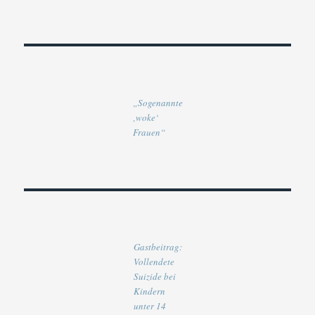
„Sogenannte
‚woke‘
Frauen“
Gastbeitrag:
Vollendete
Suizide bei
Kindern
unter 14