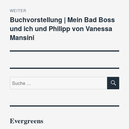
WEITER
Buchvorstellung | Mein Bad Boss
Nächster
und ich und Philipp von Vanessa
Beitrag:
Mansini
SU
Suche
nach:
Evergreens