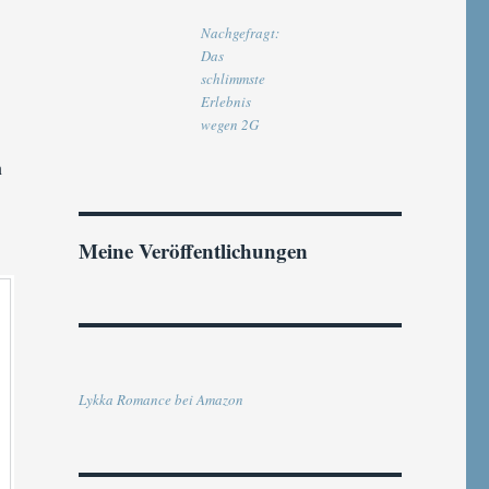
Nachgefragt:
Das
schlimmste
Erlebnis
wegen 2G
n
Meine Veröffentlichungen
Lykka Romance bei Amazon