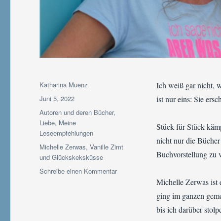
Autor
Katharina Muenz
Ich weiß gar nicht, 
Veröffentlicht
Juni 5, 2022
ist nur eins: Sie ers
am
Kategorien
Autoren und deren Bücher
,
Liebe
,
Meine
Stück für Stück käm
Leseempfehlungen
nicht nur die Bücher
Schlagwörter
Michelle Zerwas
,
Vanille Zimt
Buchvorstellung zu v
und Glückskeksküsse
zu
Schreibe einen Kommentar
Buchvorstellung
Michelle Zerwas ist 
|
ging im ganzen geme
Vanille,
bis ich darüber stolp
Zimt