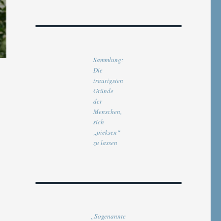
Sammlung:
Die
traurigsten
Gründe
der
Menschen,
sich
„pieksen“
zu lassen
„Sogenannte