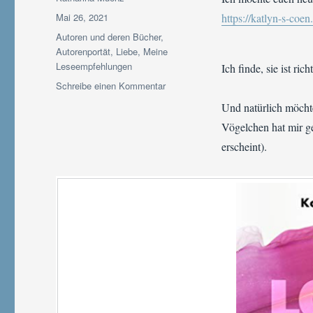
Veröffentlicht
Mai 26, 2021
https://katlyn-s-coen
am
Kategorien
Autoren und deren Bücher
,
Autorenportät
,
Liebe
,
Meine
Leseempfehlungen
Ich finde, sie ist ri
zu
Schreibe einen Kommentar
Autoren-
Und natürlich möcht
Vorstellung:
Vögelchen hat mir ge
Katlyn
S.
erscheint).
Coen