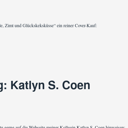
le, Zimt und Glückskeksküsse“ ein reiner Cover-Kauf:
Vanille, Zimt und Glückskeksküsse von Michelle Zerwas“
g: Katlyn S. Coen
te gerne auf die Webseite meiner Kollegin Katlyn S. Coen hinweisen: