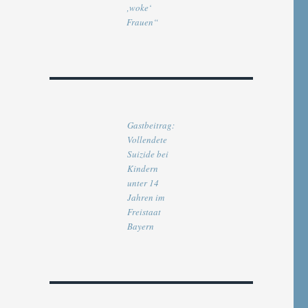
‚woke‘
Frauen“
Gastbeitrag:
Vollendete
Suizide bei
Kindern
unter 14
Jahren im
Freistaat
Bayern