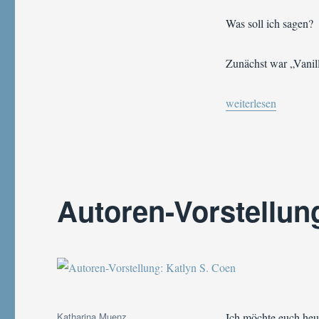
und
Glückskeksküsse
Was soll ich sagen?
von
Michelle
Zerwas
Zunächst war „Vanil
„Buchvorstellung | 
weiterlesen
Autoren-Vorstellun
Autor
Katharina Muenz
Ich möchte euch heu