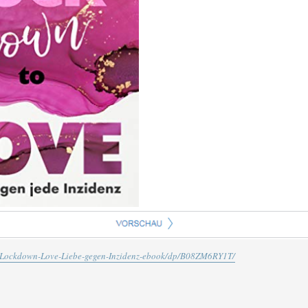
/Lockdown-Love-Liebe-gegen-Inzidenz-ebook/dp/B08ZM6RY1T/