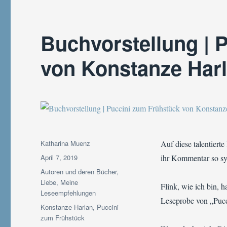
Buchvorstellung | 
von Konstanze Har
Autor
Katharina Muenz
Auf diese talentier
Veröffentlicht
April 7, 2019
ihr Kommentar so sym
am
Kategorien
Autoren und deren Bücher
,
Liebe
,
Meine
Flink, wie ich bin, 
Leseempfehlungen
Leseprobe von „Pucc
Schlagwörter
Konstanze Harlan
,
Puccini
zum Frühstück