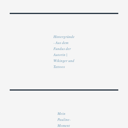
Hintergründe
- Aus dem
Fundus der
Autorin |
Wikinger und
Tattoos
Mein
Pauline-
Moment