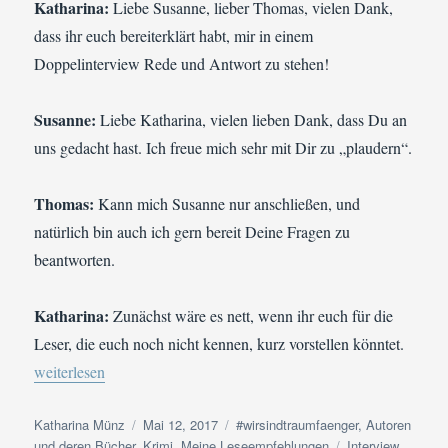
Katharina:
Liebe Susanne, lieber Thomas, vielen Dank,
dass ihr euch bereiterklärt habt, mir in einem
Doppelinterview Rede und Antwort zu stehen!
Susanne:
Liebe Katharina, vielen lieben Dank, dass Du an
uns gedacht hast. Ich freue mich sehr mit Dir zu „plaudern“.
Thomas:
Kann mich Susanne nur anschließen, und
natürlich bin auch ich gern bereit Deine Fragen zu
beantworten.
Katharina:
Zunächst wäre es nett, wenn ihr euch für die
Leser, die euch noch nicht kennen, kurz vorstellen könntet.
„Interview: Fragen an das Autoren-Duo Susanne Danzer & Thom
weiterlesen
Autor
Veröffentlicht
Kategorien
Katharina Münz
Mai 12, 2017
#wirsindtraumfaenger
,
Autoren
am
Schlagwörter
und deren Bücher
,
Krimi
,
Meine Leseempfehlungen
Interview
,