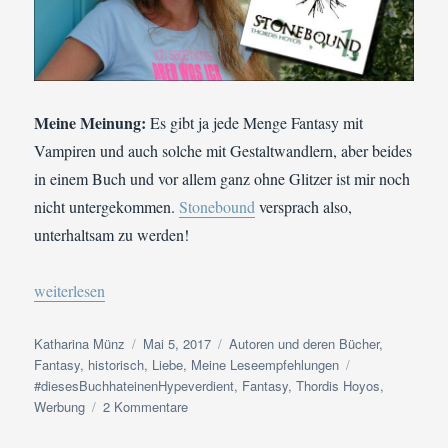
Meine Meinung:
Es gibt ja jede Menge Fantasy mit
Vampiren und auch solche mit Gestaltwandlern, aber beides
in einem Buch und vor allem ganz ohne Glitzer ist mir noch
nicht untergekommen.
Stonebound
versprach also,
unterhaltsam zu werden!
„Buchvorstellung | Thordis Hoyos: Stonebound“
weiterlesen
Autor
Veröffentlicht
Kategorien
Katharina Münz
Mai 5, 2017
Autoren und deren Bücher
,
am
Schlagwörter
Fantasy
,
historisch
,
Liebe
,
Meine Leseempfehlungen
#diesesBuchhateinenHypeverdient
,
Fantasy
,
Thordis Hoyos
,
zu
Werbung
2 Kommentare
Buchvorstellung
|