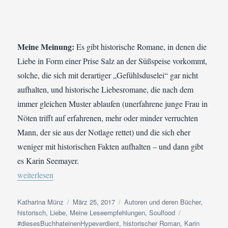
Meine Meinung:
Es gibt historische Romane, in denen die
Liebe in Form einer Prise Salz an der Süßspeise vorkommt,
solche, die sich mit derartiger „Gefühlsduselei“ gar nicht
aufhalten, und historische Liebesromane, die nach dem
immer gleichen Muster ablaufen (unerfahrene junge Frau in
Nöten trifft auf erfahrenen, mehr oder minder verruchten
Mann, der sie aus der Notlage rettet) und die sich eher
weniger mit historischen Fakten aufhalten – und dann gibt
es Karin Seemayer.
„Buchvorstellung | Karin Seemayer: Die Sehnsucht der Albatross
weiterlesen
Autor
Veröffentlicht
Kategorien
Katharina Münz
März 25, 2017
Autoren und deren Bücher
,
am
Schlagwörter
historisch
,
Liebe
,
Meine Leseempfehlungen
,
Soulfood
#diesesBuchhateinenHypeverdient
,
historischer Roman
,
Karin