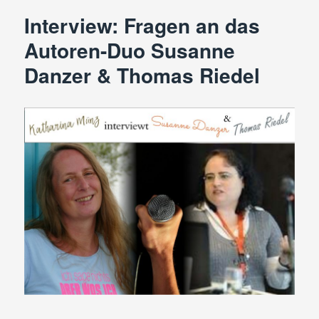
an
Interview: Fragen an das
die
Fantasy-
Autoren-Duo Susanne
Autorin
Danzer & Thomas Riedel
Lucia
Moiné
(Lucy
Moregan)