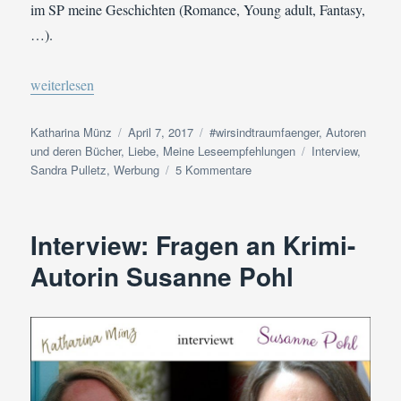
im SP meine Geschichten (Romance, Young adult, Fantasy,
…).
„Interview: Fragen an die Autorin romantischer Romane Sandra P
weiterlesen
Autor
Veröffentlicht
Kategorien
Katharina Münz
April 7, 2017
#wirsindtraumfaenger
,
Autoren
am
Schlagwörter
und deren Bücher
,
Liebe
,
Meine Leseempfehlungen
Interview
,
zu
Sandra Pulletz
,
Werbung
5 Kommentare
Interview:
Fragen
an
Interview: Fragen an Krimi-
die
Autorin
Autorin Susanne Pohl
romantischer
Romane
Sandra
Pulletz