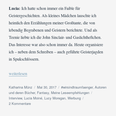
Lucia:
Ich hatte schon immer ein Faible für
Geistergeschichten. Als kleines Mädchen lauschte ich
heimlich den Erzählungen meiner Großtante, die von
lebendig Begrabenen und Geistern berichtete. Und als
Teenie liebte ich die John Sinclair- und Gaslichtheftchen.
Das Interesse war also schon immer da. Heute organisiere
ich – neben dem Schreiben – auch geführte Geisterjagden
in Spukschlössern.
„Interview: Fragen an die Fantasy-Autorin Lucia Moiné (Lucy M
weiterlesen
Autor
Veröffentlicht
Kategorien
Katharina Münz
Mai 30, 2017
#wirsindtraumfaenger
,
Autoren
am
Schlagwörter
und deren Bücher
,
Fantasy
,
Meine Leseempfehlungen
Interview
,
Lucia Moiné
,
Lucy Moregan
,
Werbung
zu
2 Kommentare
Interview:
Fragen