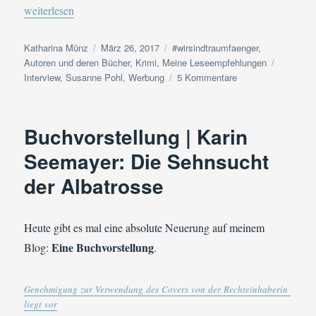
„Interview: Fragen an Krimi-Autorin Susanne Pohl“
weiterlesen
Autor
Veröffentlicht
Kategorien
Katharina Münz
März 26, 2017
#wirsindtraumfaenger
,
am
Schlagwö
Autoren und deren Bücher
,
Krimi
,
Meine Leseempfehlungen
zu
Interview
,
Susanne Pohl
,
Werbung
5 Kommentare
Interview:
Fragen
an
Buchvorstellung | Karin
Krimi-
Autorin
Seemayer: Die Sehnsucht
Susanne
der Albatrosse
Pohl
Heute gibt es mal eine absolute Neuerung auf meinem
Eine Buchvorstellung
Blog:
.
Genehmigung zur Verwendung des Covers von der Rechteinhaberin
liegt vor