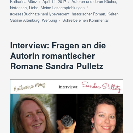
Autor
Veröffentlicht
Kategorien
Katharina Münz
April 14, 2017
Autoren und deren Bücher
,
am
Schlagwörter
historisch
,
Liebe
,
Meine Leseempfehlungen
#diesesBuchhateinenHypeverdient
,
historischer Roman
,
Kelten
,
zu
Sabine Altenburg
,
Werbung
Schreibe einen Kommentar
Buchvorstellu
|
Sabine
Interview: Fragen an die
Altenburg:
Die
Autorin romantischer
Königin
Romane Sandra Pulletz
der
Kelten