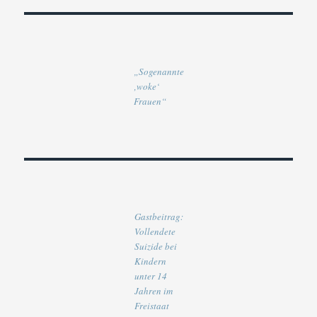
„Sogenannte
‚woke‘
Frauen“
Gastbeitrag:
Vollendete
Suizide bei
Kindern
unter 14
Jahren im
Freistaat