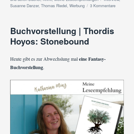
zu
Susanne Danzer
,
Thomas Riedel
,
Werbung
3 Kommentare
Interview:
Fragen
an
Buchvorstellung | Thordis
das
Autoren-
Hoyos: Stonebound
Duo
Susanne
Danzer
eine Fantasy-
Heute gibt es zur Abwechslung mal
&
Buchvorstellung
.
Thomas
Riedel