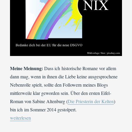
Meine Meinung:
Dass ich historische Romane vor allem
dann mag, wenn in ihnen die Liebe keine ausgesprochene
Nebenrolle spielt, sollte den Followern meines Blogs
mittlerweile klar geworden sein. Über den ersten Eifel-
Roman von Sabine Altenburg (
Die Priesterin der Kelten
)
bin ich im Sommer 2014 gestolpert.
„Buchvorstellung | Sabine Altenburg: Die Königin der Kelten“
weiterlesen