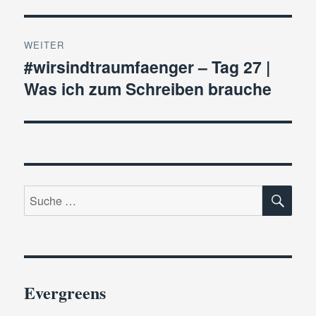
WEITER
#wirsindtraumfaenger – Tag 27 |
Nächster
Was ich zum Schreiben brauche
Beitrag:
SU
Suche
nach:
Evergreens