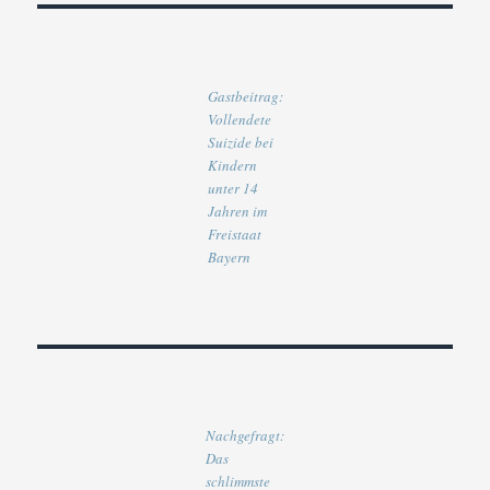
Gastbeitrag:
Vollendete
Suizide bei
Kindern
unter 14
Jahren im
Freistaat
Bayern
Nachgefragt:
Das
schlimmste