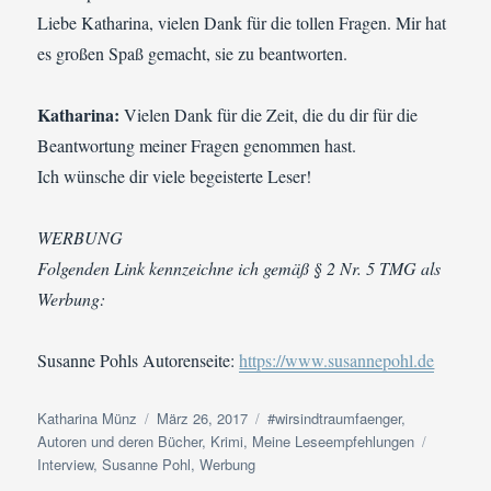
Liebe Katharina, vielen Dank für die tollen Fragen. Mir hat
es großen Spaß gemacht, sie zu beantworten.
Katharina:
Vielen Dank für die Zeit, die du dir für die
Beantwortung meiner Fragen genommen hast.
Ich wünsche dir viele begeisterte Leser!
WERBUNG
Folgenden Link kennzeichne ich gemäß § 2 Nr. 5 TMG als
Werbung:
Susanne Pohls Autorenseite:
https://www.susannepohl.de
Autor
Veröffentlicht
Kategorien
Katharina Münz
März 26, 2017
#wirsindtraumfaenger
,
am
Schlagwö
Autoren und deren Bücher
,
Krimi
,
Meine Leseempfehlungen
Interview
,
Susanne Pohl
,
Werbung