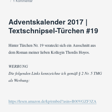
zu
1 Kommentar
Adventskalender
2017
|
Adventskalender 2017 |
Textschnipsel-
Türchen
Textschnipsel-Türchen #19
#20
Hinter Türchen Nr. 19 verateckt sich ein Ausschnitt aus
dem Roman meiner lieben Kollegin Thordis Hoyos.
WERBUNG
Die folgenden Links kennzeichne ich gemäß § 2 Nr. 5 TMG
als Werbung:
https://lesen.amazon.de/kp/embed?asin=B00VGZF3ZA