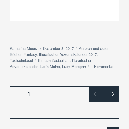
Autor
Veröffentlicht
Kategorien
Katharina Muenz
Dezember 3, 2017
Autoren und deren
am
Bücher
,
Fantasy
,
literarischer Adventskalender 2017
,
Schlagwörter
Textschnipsel
Einfach Zauberhaft
,
literarischer
zu
Adventskalender
,
Lucia Moiné
,
Lucy Moregan
1 Kommentar
Adventsk
2017
|
Beitragsnavigation
Textschni
SEITE
1
Türchen
#3
NÄC
HSTE
SEIT
E
SU