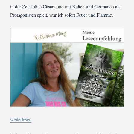
in der Zeit Julius Cäsars und mit Kelten und Germanen als
Protagonisten spielt, war ich sofort Feuer und Flamme.
„Buchvorstellung | Isabelle Vannier: Arduinna und der Sohn des 
weiterlesen