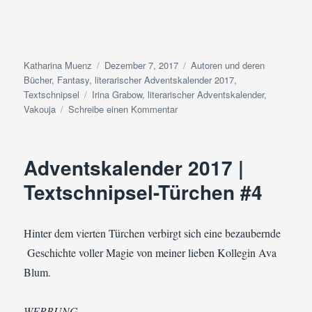
Autor
Veröffentlicht
Kategorien
Katharina Muenz
Dezember 7, 2017
Autoren und deren
am
Bücher
,
Fantasy
,
literarischer Adventskalender 2017
,
Schlagwörter
Textschnipsel
Irina Grabow
,
literarischer Adventskalender
,
zu
Vakouja
Schreibe einen Kommentar
Adventskalender
2017
|
Adventskalender 2017 |
Textschnipsel-
Türchen
Textschnipsel-Türchen #4
#7
Hinter dem vierten Türchen verbirgt sich eine bezaubernde
Geschichte voller Magie von meiner lieben Kollegin Ava
Blum.
WERBUNG