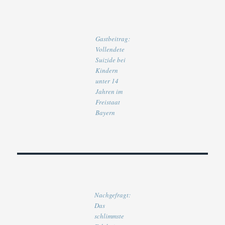
Gastbeitrag:
Vollendete
Suizide bei
Kindern
unter 14
Jahren im
Freistaat
Bayern
Nachgefragt:
Das
schlimmste