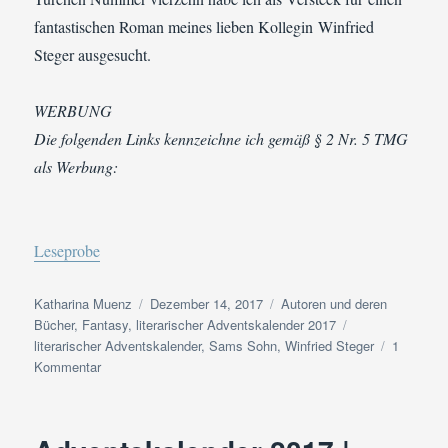
fantastischen Roman meines lieben Kollegin Winfried
Steger ausgesucht.
WERBUNG
Die folgenden Links kennzeichne ich gemäß § 2 Nr. 5 TMG
als Werbung:
Leseprobe
Autor
Veröffentlicht
Kategorien
Katharina Muenz
Dezember 14, 2017
Autoren und deren
am
Schlagwörter
Bücher
,
Fantasy
,
literarischer Adventskalender 2017
literarischer Adventskalender
,
Sams Sohn
,
Winfried Steger
1
zu
Kommentar
Adventskalender
2017
|