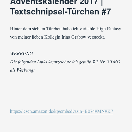
Adventskalender 2017 |
Textschnipsel-
Türchen
Textschnipsel-Türchen #7
#14
Hinter dem siebten Türchen habe ich veritable High Fantasy
von meiner lieben Kollegin Irina Grabow versteckt.
WERBUNG
Die folgenden Links kennzeichne ich gemäß § 2 Nr. 5 TMG
als Werbung:
https://lesen.amazon.de/kp/embed?asin=B0749MN9K7