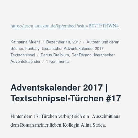
https://lesen.amazon.de/kp/embed?asin=B071FTRWN4
Autor
Veröffentlicht
Kategorien
Katharina Muenz
Dezember 18, 2017
Autoren und deren
am
Bücher
,
Fantasy
,
literarischer Adventskalender 2017
,
Schlagwörter
Textschnipsel
Darius Dreiblum
,
Der Dämon
,
literarischer
zu
Adventskalender
1 Kommentar
Adventskalender
2017
|
Adventskalender 2017 |
Textschnipsel-
Türchen
Textschnipsel-Türchen #17
#18
Hinter dem 17. Türchen verbirgt sich ein Ausschnitt aus
dem Roman meiner lieben Kollegin Alina Stoica.