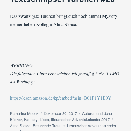
Sand
Das zwanzigste Türchen bringt euch noch einmal Mystery
meiner lieben Kollegin Alina Stoica.
WERBUNG
Die folgenden Links kennzeichne ich gemäß § 2 Nr. 5 TMG
als Werbung:
https://lesen.amazon.de/kp/embed?asin=B01F1Y1E0Y
Autor
Veröffentlicht
Kategorien
Katharina Muenz
Dezember 20, 2017
Autoren und deren
am
Schlagwö
Bücher
,
Fantasy
,
Liebe
,
literarischer Adventskalender 2017
Alina Stoica
,
Brennende Träume
,
literarischer Adventskalender