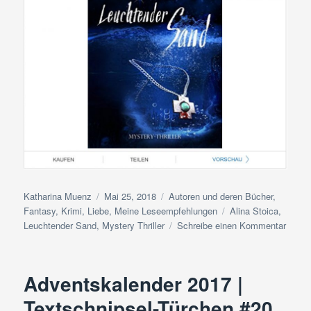
Autor
Veröffentlicht
Kategorien
Katharina Muenz
Mai 25, 2018
Autoren und deren Bücher
,
am
Schlagwörter
Fantasy
,
Krimi
,
Liebe
,
Meine Leseempfehlungen
Alina Stoica
,
zu
Leuchtender Sand
,
Mystery Thriller
Schreibe einen Kommentar
Buchv
|
Alina
Adventskalender 2017 |
Stoica
Leuch
Textschnipsel-Türchen #20