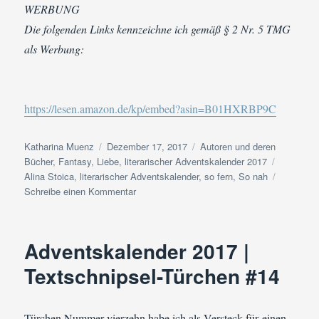
WERBUNG
Die folgenden Links kennzeichne ich gemäß § 2 Nr. 5 TMG
als Werbung:
https://lesen.amazon.de/kp/embed?asin=B01HXRBP9C
Autor
Veröffentlicht
Kategorien
Katharina Muenz
Dezember 17, 2017
Autoren und deren
am
Schlagwö
Bücher
,
Fantasy
,
Liebe
,
literarischer Adventskalender 2017
Alina Stoica
,
literarischer Adventskalender
,
so fern
,
So nah
zu
Schreibe einen Kommentar
Adventskalender
2017
|
Adventskalender 2017 |
Textschnipsel-
Türchen
Textschnipsel-Türchen #14
#17
Türchen Nummer vierzehn habe ich als Versteck für einen