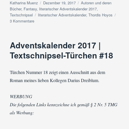
Autor
Veröffentlicht
Kategorien
Katharina Muenz
Dezember 19, 2017
Autoren und deren
am
Bücher
,
Fantasy
,
literarischer Adventskalender 2017
,
Schlagwörter
Textschnipsel
literarischer Adventskalender
,
Thordis Hoyos
zu
3 Kommentare
Adventskalender
2017
|
Adventskalender 2017 |
Textschnipsel-
Türchen
Textschnipsel-Türchen #18
#19
Türchen Nummer 18 zeigt einen Ausschnitt aus dem
Roman meines lieben Kollegen Darius Dreiblum.
WERBUNG
Die folgenden Links kennzeichne ich gemäß § 2 Nr. 5 TMG
als Werbung: