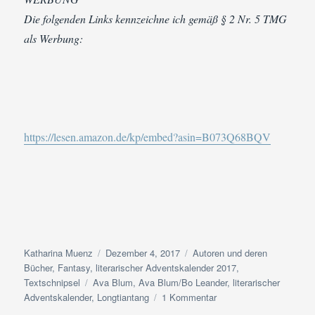
Die folgenden Links kennzeichne ich gemäß § 2 Nr. 5 TMG
als Werbung:
https://lesen.amazon.de/kp/embed?asin=B073Q68BQV
Autor
Veröffentlicht
Kategorien
Katharina Muenz
Dezember 4, 2017
Autoren und deren
am
Bücher
,
Fantasy
,
literarischer Adventskalender 2017
,
Schlagwörter
Textschnipsel
Ava Blum
,
Ava Blum/Bo Leander
,
literarischer
zu
Adventskalender
,
Longtiantang
1 Kommentar
Adventskalender