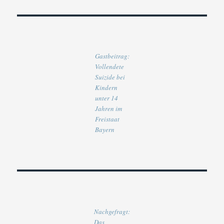
Gastbeitrag:
Vollendete
Suizide bei
Kindern
unter 14
Jahren im
Freistaat
Bayern
Nachgefragt:
Das