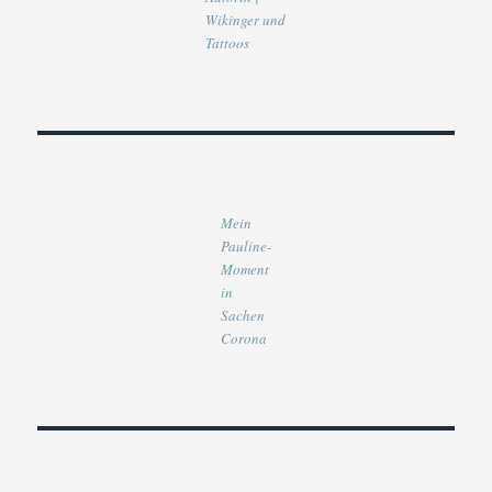
Wikinger und
Tattoos
Mein
Pauline-
Moment
in
Sachen
Corona