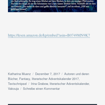
https://lesen.amazon.de/kp/embed?asin=B0749MN9K7
Autor
Veröffentlicht
Kategorien
Katharina Muenz
Dezember 7, 2017
Autoren und deren
am
Bücher
,
Fantasy
,
literarischer Adventskalender 2017
,
Schlagwörter
Textschnipsel
Irina Grabow
,
literarischer Adventskalender
,
zu
Vakouja
Schreibe einen Kommentar
Adventskalender
2017
|