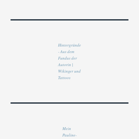
Hintergründe
- Aus dem
Fundus der
Autorin |
Wikinger und
Tattoos
Mein
Pauline-