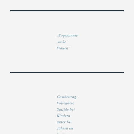
„Sogenannte
‚woke‘
Frauen“
Gastbeitrag:
Vollendete
Suizide bei
Kindern
unter 14
Jahren im