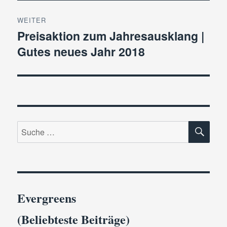
WEITER
Preisaktion zum Jahresausklang |
Nächster
Gutes neues Jahr 2018
Beitrag:
SU
Suche
nach:
Evergreens
(Beliebteste Beiträge)