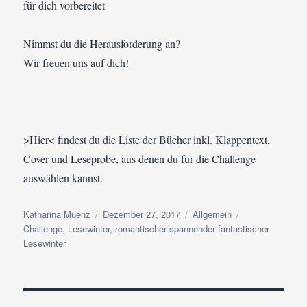
für dich vorbereitet
Nimmst du die Herausforderung an?
Wir freuen uns auf dich!
>Hier< findest du die Liste der Bücher inkl. Klappentext,
Cover und Leseprobe, aus denen du für die Challenge
auswählen kannst.
Autor
Veröffentlicht
Kategorien
Schlagwörter
Katharina Muenz
Dezember 27, 2017
Allgemein
am
Challenge
,
Lesewinter
,
romantischer spannender fantastischer
Lesewinter