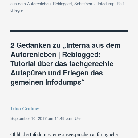
am
Schlagwörter
aus dem Autorenleben
,
Reblogged
,
Schreiben
Infodump
,
Ralf
Stiegler
2 Gedanken zu „Interna aus dem
Autorenleben | Reblogged:
Tutorial über das fachgerechte
Aufspüren und Erlegen des
gemeinen Infodumps“
Irina Grabow
sagt:
September 10, 2017 um 11:49 p.m. Uhr
Ohhh die Infodumps, eine ausgesprochen aufdringliche