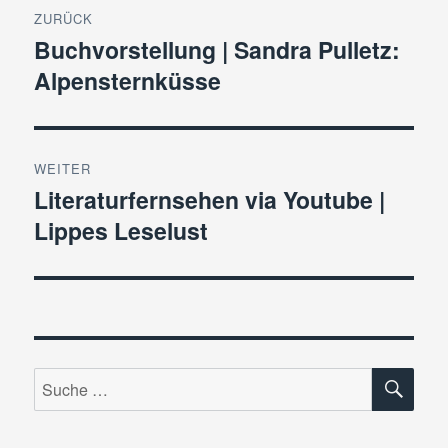
ZURÜCK
Buchvorstellung | Sandra Pulletz:
Vorheriger
Alpensternküsse
Beitrag:
WEITER
Literaturfernsehen via Youtube |
Nächster
Lippes Leselust
Beitrag:
SU
Suche
nach: