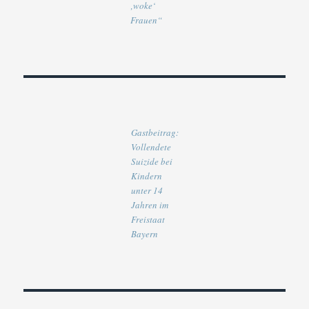
‚woke‘
Frauen“
Gastbeitrag:
Vollendete
Suizide bei
Kindern
unter 14
Jahren im
Freistaat
Bayern