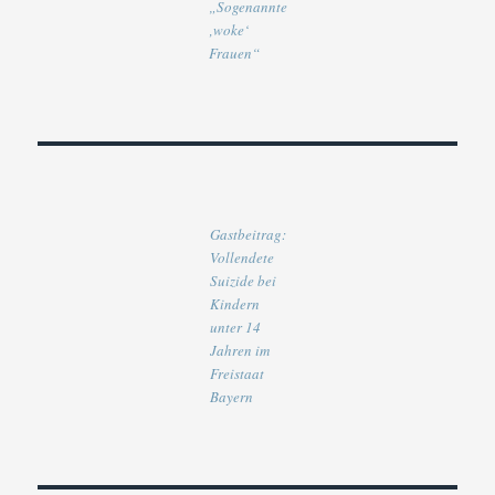
„Sogenannte
‚woke‘
Frauen“
Gastbeitrag:
Vollendete
Suizide bei
Kindern
unter 14
Jahren im
Freistaat
Bayern