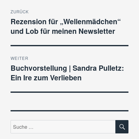
Beitragsnavigation
ZURÜCK
Rezension für „Wellenmädchen“
Vorheriger
und Lob für meinen Newsletter
Beitrag:
WEITER
Buchvorstellung | Sandra Pulletz:
Nächster
Ein Ire zum Verlieben
Beitrag:
SU
Suche
nach: