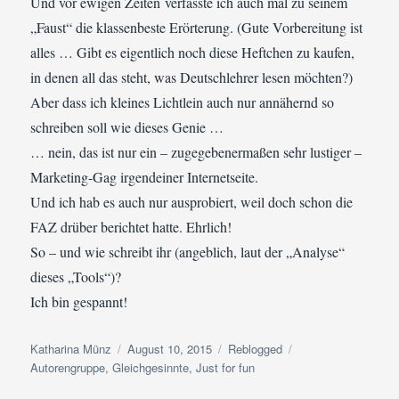
Und vor ewigen Zeiten verfasste ich auch mal zu seinem
„Faust“ die klassenbeste Erörterung. (Gute Vorbereitung ist
alles … Gibt es eigentlich noch diese Heftchen zu kaufen,
in denen all das steht, was Deutschlehrer lesen möchten?)
Aber dass ich kleines Lichtlein auch nur annähernd so
schreiben soll wie dieses Genie …
… nein, das ist nur ein – zugegebenermaßen sehr lustiger –
Marketing-Gag irgendeiner Internetseite.
Und ich hab es auch nur ausprobiert, weil doch schon die
FAZ drüber berichtet hatte. Ehrlich!
So – und wie schreibt ihr (angeblich, laut der „Analyse“
dieses „Tools“)?
Ich bin gespannt!
Autor
Veröffentlicht
Kategorien
Schlagwörter
Katharina Münz
August 10, 2015
Reblogged
am
Autorengruppe
,
Gleichgesinnte
,
Just for fun