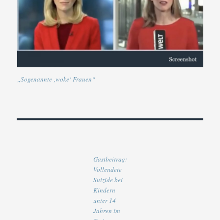
„Sogenannte ‚woke‘ Frauen“
Gastbeitrag:
Vollendete
Suizide bei
Kindern
unter 14
Jahren im