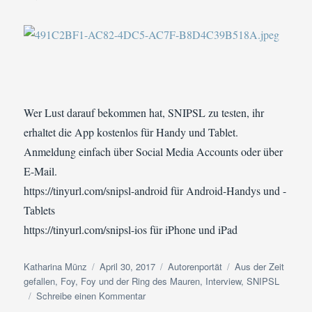
Wer Lust darauf bekommen hat, SNIPSL zu testen, ihr
erhaltet die App kostenlos für Handy und Tablet.
Anmeldung einfach über Social Media Accounts oder über
E-Mail.
https://tinyurl.com/snipsl-android für Android-Handys und -
Tablets
https://tinyurl.com/snipsl-ios für iPhone und iPad
Autor
Veröffentlicht
Kategorien
Schlagwörter
Katharina Münz
April 30, 2017
Autorenportät
Aus der Zeit
am
gefallen
,
Foy
,
Foy und der Ring des Mauren
,
Interview
,
SNIPSL
zu
Schreibe einen Kommentar
Interview: