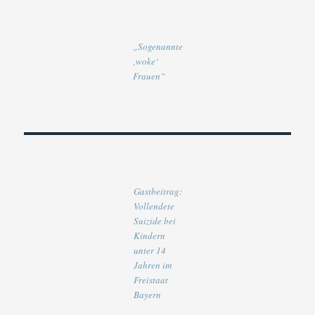
„Sogenannte
‚woke‘
Frauen“
Gastbeitrag:
Vollendete
Suizide bei
Kindern
unter 14
Jahren im
Freistaat
Bayern