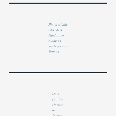
Hintergründe
- Aus dem
Fundus der
Autorin |
Wikinger und
Tattoos
Mein
Pauline-
Moment
in
Sachen