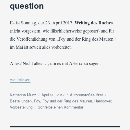
question
Welttag des Buches
Es ist Sonntag, der 23. April 2017,
(nicht vorgestern, wie fälschlicherweise gepostet) und für
die Veröffentlichung von „Foy und der Ring des Mauren“
im Mai ist soweit alles vorbereitet.
Alles? Nicht alles …, um es mit Asterix zu sagen.
„Hardcover oder: To be or not to be that is the question“
weiterlesen
Autor
Veröffentlicht
Kategorien
Schlagwörter
Katharina Münz
April 23, 2017
Autorenstoßseufzer
am
Bestellungen
,
Foy
,
Foy und der Ring des Mauren
,
Hardcover
,
zu
Vorbestellung
Schreibe einen Kommentar
Hardcover
oder:
To