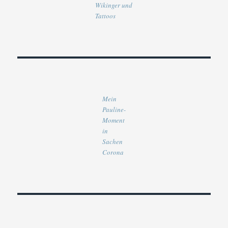
Wikinger und
Tattoos
Mein
Pauline-
Moment
in
Sachen
Corona