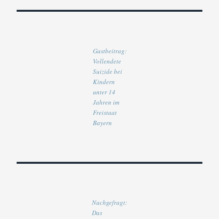
Gastbeitrag:
Vollendete
Suizide bei
Kindern
unter 14
Jahren im
Freistaat
Bayern
Nachgefragt:
Das