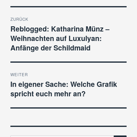
Beitragsnavigation
ZURÜCK
Reblogged: Katharina Münz –
Vorheriger
Weihnachten auf Luxulyan:
Beitrag:
Anfänge der Schildmaid
WEITER
In eigener Sache: Welche Grafik
Nächster
spricht euch mehr an?
Beitrag: