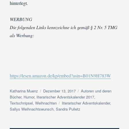
hinterlegt.
WERBUNG
Die folgenden Links kennzeichne ich gemäß § 2 Nr. 5 TMG
als Werbung:
https://lesen.amazon.de/kp/embed?asin=B01N9H783W
Autor
Veröffentlicht
Kategorien
Katharina Muenz
Dezember 13, 2017
Autoren und deren
am
Bücher
,
Humor
,
literarischer Adventskalender 2017
,
Schlagwörter
Textschnipsel
,
Weihnachten
literarischer Adventskalender
,
Sallys Weihnachtswunsch
,
Sandra Pulletz