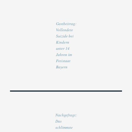
Gastbeitrag:
Vollendete
Suizide bei
Kindern
unter 14
Jahren im
Freistaat
Bayern
Nachgefragt:
Das
schlimmste