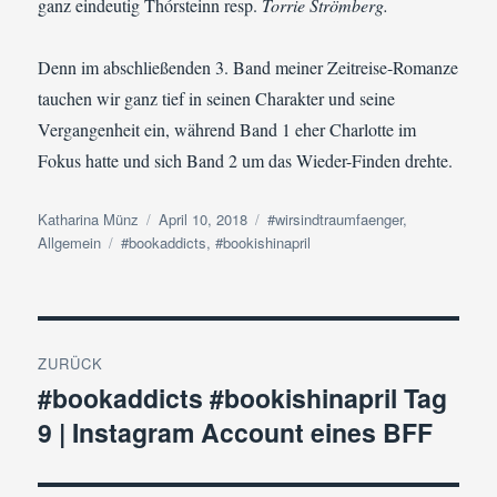
ganz eindeutig Thórsteinn resp.
Torrie Strömberg.
Denn im abschließenden 3. Band meiner Zeitreise-Romanze
tauchen wir ganz tief in seinen Charakter und seine
Vergangenheit ein, während Band 1 eher Charlotte im
Fokus hatte und sich Band 2 um das Wieder-Finden drehte.
Autor
Veröffentlicht
Kategorien
Katharina Münz
April 10, 2018
#wirsindtraumfaenger
,
Schlagwörter
am
Allgemein
#bookaddicts
,
#bookishinapril
Beitragsnavigation
ZURÜCK
#bookaddicts #bookishinapril Tag
Vorheriger
9 | Instagram Account eines BFF
Beitrag: