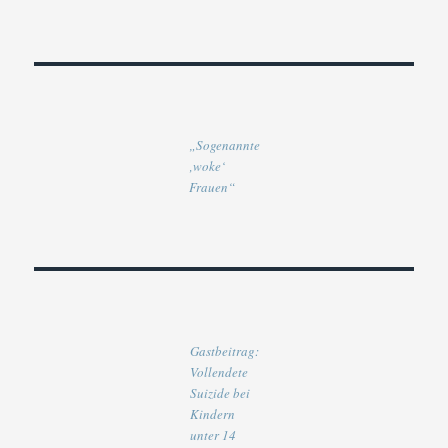
„Sogenannte
‚woke‘
Frauen“
Gastbeitrag:
Vollendete
Suizide bei
Kindern
unter 14