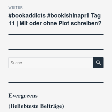
WEITER
#bookaddicts #bookishinapril Tag
Nächster
11 | Mit oder ohne Plot schreiben?
Beitrag:
SU
Suche
nach:
Evergreens
(Beliebteste Beiträge)