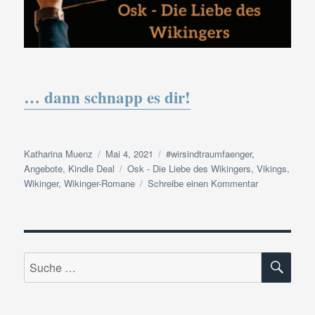
… dann schnapp es dir!
Autor
Veröffentlicht
Kategorien
Katharina Muenz
Mai 4, 2021
#wirsindtraumfaenger
,
am
Schlagwörter
Angebote
,
Kindle Deal
Osk - Die Liebe des Wikingers
,
Vikings
,
zu
Wikinger
,
Wikinger-Romane
Schreibe einen Kommentar
„Osk“
ist
Kindle-
Deal!
SU
Suche
nach: