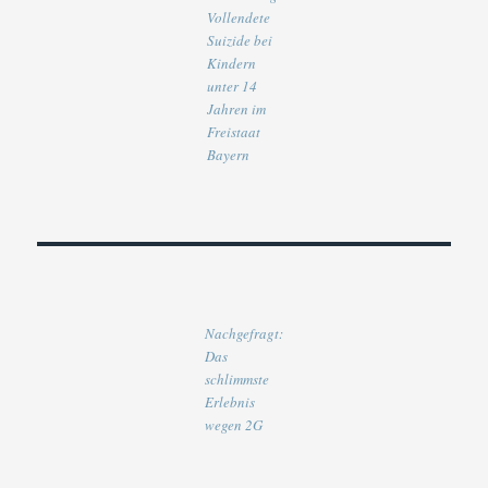
Vollendete
Suizide bei
Kindern
unter 14
Jahren im
Freistaat
Bayern
Nachgefragt:
Das
schlimmste
Erlebnis
wegen 2G