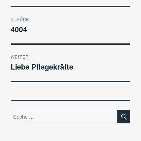
Beitragsnavigation
ZURÜCK
4004
Vorheriger
Beitrag:
WEITER
Liebe Pflegekräfte
Nächster
Beitrag:
SU
Suche
nach: