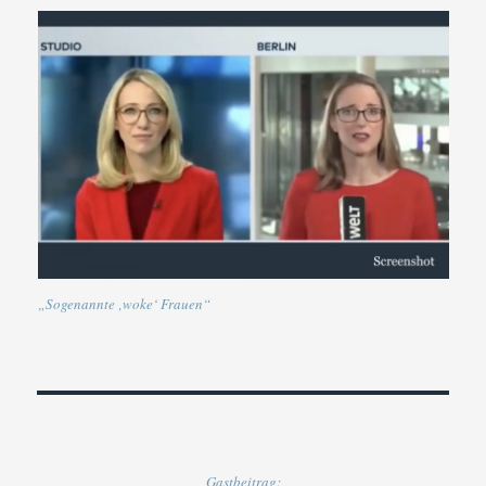
„Sogenannte ‚woke‘ Frauen“
Gastbeitrag: