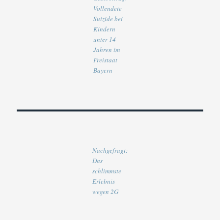
Vollendete
Suizide bei
Kindern
unter 14
Jahren im
Freistaat
Bayern
Nachgefragt:
Das
schlimmste
Erlebnis
wegen 2G