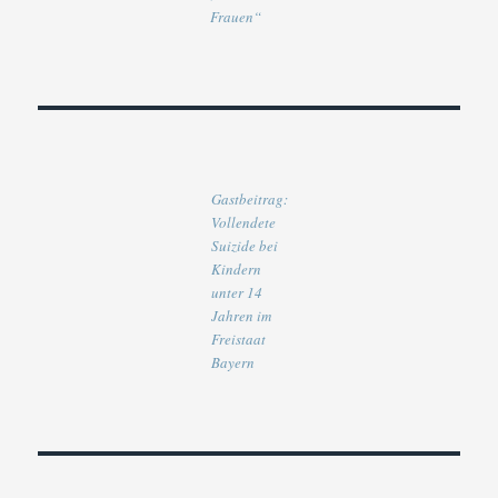
Frauen“
Gastbeitrag:
Vollendete
Suizide bei
Kindern
unter 14
Jahren im
Freistaat
Bayern