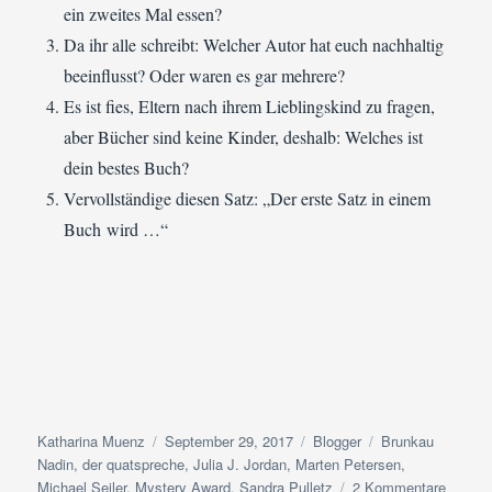
ein zweites Mal essen?
Da ihr alle schreibt: Welcher Autor hat euch nachhaltig
beeinflusst? Oder waren es gar mehrere?
Es ist fies, Eltern nach ihrem Lieblingskind zu fragen,
aber Bücher sind keine Kinder, deshalb: Welches ist
dein bestes Buch?
Vervollständige diesen Satz: „Der erste Satz in einem
Buch wird …“
Autor
Veröffentlicht
Kategorien
Schlagwörter
Katharina Muenz
September 29, 2017
Blogger
Brunkau
am
Nadin
,
der quatspreche
,
Julia J. Jordan
,
Marten Petersen
,
zu
Michael Seiler
,
Mystery Award
,
Sandra Pulletz
2 Kommentare