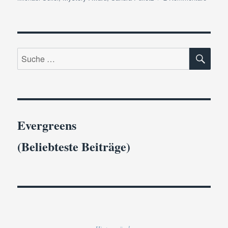
Myster
Blogge
Award
SU
Suche
nach:
Evergreens
(Beliebteste Beiträge)