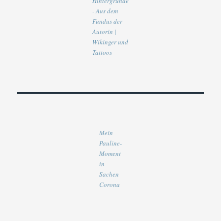
Hintergründe
- Aus dem
Fundus der
Autorin |
Wikinger und
Tattoos
Mein
Pauline-
Moment
in
Sachen
Corona