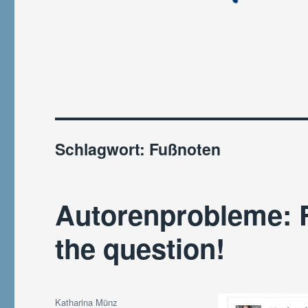
Schlagwort:
Fußnoten
Autorenprobleme: F
the question!
Autor
Katharina Münz