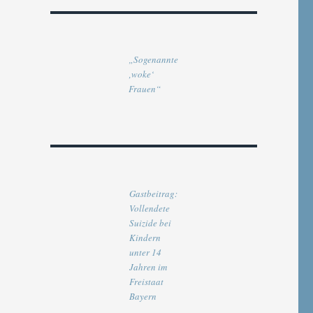
„Sogenannte
‚woke‘
Frauen“
Gastbeitrag:
Vollendete
Suizide bei
Kindern
unter 14
Jahren im
Freistaat
Bayern