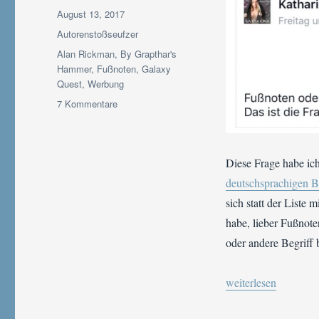
Veröffentlicht
August 13, 2017
am
Kategorien
Autorenstoßseufzer
Schlagwörter
Alan Rickman
,
By Grapthar's
Hammer
,
Fußnoten
,
Galaxy
Quest
,
Werbung
zu
7 Kommentare
Autorenprobleme:
Footnote
or
Diese Frage habe ic
not.
That
deutschsprachigen 
is
sich statt der Liste
the
habe, lieber Fußnote
question!
oder andere Begriff 
„Autorenprobleme: Fo
weiterlesen