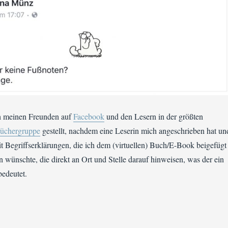
h meinen Freunden auf
Facebook
und den Lesern in der größten
Büchergruppe
gestellt, nachdem eine Leserin mich angeschrieben hat un
 mit Begriffserklärungen, die ich dem (virtuellen) Buch/E-Book beigefügt
n wünschte, die direkt an Ort und Stelle darauf hinweisen, was der ein
bedeutet.
otnote or not. That is the question!“