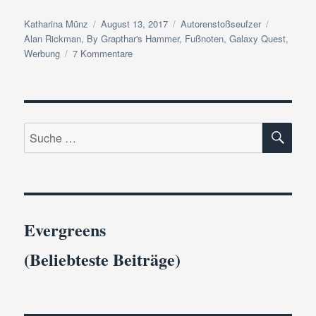
Autor
Veröffentlicht
Kategorien
Schlagwör
Katharina Münz
August 13, 2017
Autorenstoßseufzer
am
Alan Rickman
,
By Grapthar's Hammer
,
Fußnoten
,
Galaxy Quest
,
zu
Werbung
7 Kommentare
Autorenprobleme:
Footnote
or
not.
SU
That
Suche
is
nach:
the
question!
Evergreens
(Beliebteste Beiträge)