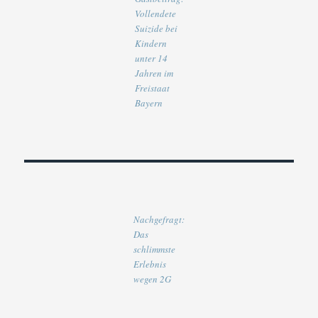
Vollendete
Suizide bei
Kindern
unter 14
Jahren im
Freistaat
Bayern
Nachgefragt:
Das
schlimmste
Erlebnis
wegen 2G