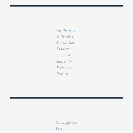
Gastbeitrag:
Vollendete
Suizide bei
Kindern
unter 14
Jahren im
Freistaat
Bayern
Nachgefragt:
Das