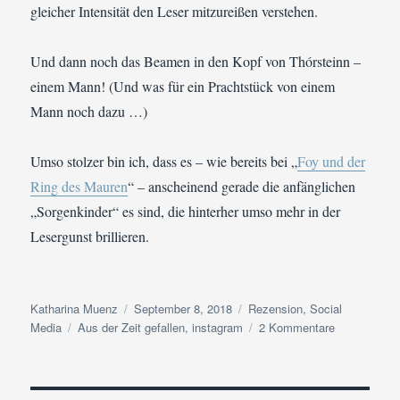
gleicher Intensität den Leser mitzureißen verstehen.
Und dann noch das Beamen in den Kopf von Thórsteinn –
einem Mann! (Und was für ein Prachtstück von einem
Mann noch dazu …)
Umso stolzer bin ich, dass es – wie bereits bei „
Foy und der
Ring des Mauren
“ – anscheinend gerade die anfänglichen
„Sorgenkinder“ es sind, die hinterher umso mehr in der
Lesergunst brillieren.
Autor
Veröffentlicht
Kategorien
Katharina Muenz
September 8, 2018
Rezension
,
Social
Schlagwörter
am
zu
Media
Aus der Zeit gefallen
,
instagram
2 Kommentare
In
eigener
Sache