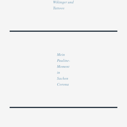
Wikinger und
Tattoos
Mein
Pauline-
Moment
in
Sachen
Corona