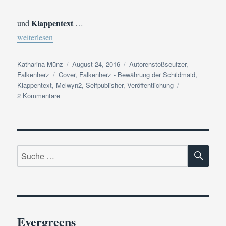
Klappentext
und
…
„Coming soon: Falkenherz – Bewährung der Schildmaid“
weiterlesen
Autor
Veröffentlicht
Kategorien
Katharina Münz
August 24, 2016
Autorenstoßseufzer
,
Schlagwörter
am
Falkenherz
Cover
,
Falkenherz - Bewährung der Schildmaid
,
Klappentext
,
Melwyn2
,
Selfpublisher
,
Veröffentlichung
zu
2 Kommentare
Coming
soon:
Falkenherz
–
SU
Bewährung
Suche
der
nach:
Schildmaid
Evergreens