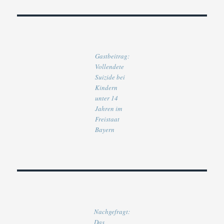
Gastbeitrag:
Vollendete
Suizide bei
Kindern
unter 14
Jahren im
Freistaat
Bayern
Nachgefragt:
Das