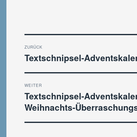
Beitragsnavigation
ZURÜCK
Textschnipsel-Adventskale
Vorheriger
Beitrag:
WEITER
Textschnipsel-Adventskale
Nächster
Beitrag:
Weihnachts-Überraschungs