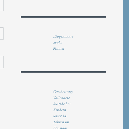
„Sogenannte
‚woke‘
Frauen“
Gastbeitrag:
Vollendete
E
Suizide bei
Kindern
unter 14
Jahren im
Freistaat