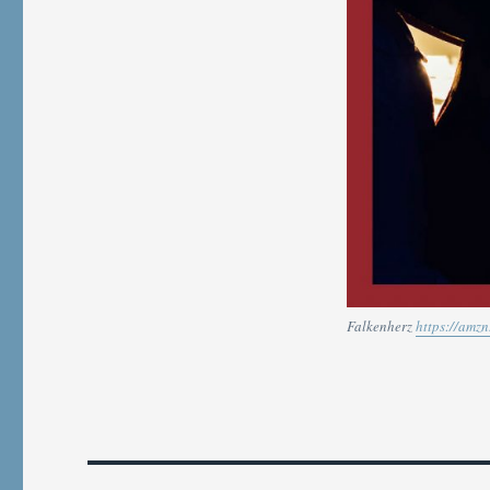
Falkenherz
https://amz