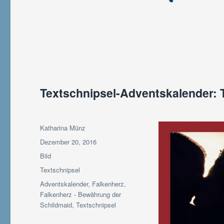
Textschnipsel-Adventskalender: 
Autor
Katharina Münz
Veröffentlicht
Dezember 20, 2016
am
Format
Bild
Kategorien
Textschnipsel
Schlagwörter
Adventskalender
,
Falkenherz
,
Falkenherz - Bewährung der
Schildmaid
,
Textschnipsel