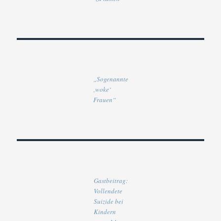
„Sogenannte
‚woke‘
Frauen“
Gastbeitrag:
Vollendete
Suizide bei
Kindern