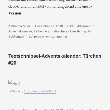
epub-
eBook, und ihr erhaltet von mir umgehend eine
Version
!
Autor
Veröffentlicht
Format
Kategorien
Schlagwör
Katharina Münz
Dezember 21, 2016
Bild
Allgemein
am
Adventskalender
,
Falkenherz
,
Falkenherz - Bewährung der
zu
Schildmaid
Schreibe einen Kommentar
Textschnipsel-
Adventskalender:
Türchen
Textschnipsel-Adventskalender: Türchen
#21
#20
Falkenherz
zum
Weihnachts-
Überraschungspreis
Falkenherz
https://amzn.to/2d4kve3
Autor
Veröffentlicht
Format
Kategorien
Schla