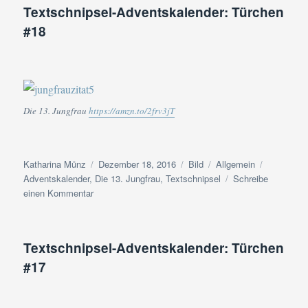
Textschnipsel-Adventskalender: Türchen
#19
#18
Die 13. Jungfrau
https://amzn.to/2frv3jT
Autor
Veröffentlicht
Format
Kategorien
Schlagwör
Katharina Münz
Dezember 18, 2016
Bild
Allgemein
am
Adventskalender
,
Die 13. Jungfrau
,
Textschnipsel
Schreibe
zu
einen Kommentar
Textschnipsel-
Adventskalender:
Türchen
Textschnipsel-Adventskalender: Türchen
#18
#17