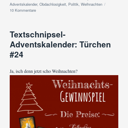
am
Adventskalender
,
Obdachlosigkeit
,
Politik
,
Weihnachten
zu
10 Kommentare
Es
begab
sich
Textschnipsel-
aber
zu
Adventskalender: Türchen
der
#24
Zeit
…
Ja, isch denn jetzt scho Weihnachten?