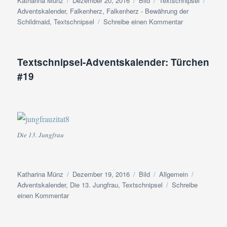
Katharina Münz
Dezember 20, 2016
Bild
Textschnipsel
am
Adventskalender
,
Falkenherz
,
Falkenherz - Bewährung der
zu
Schildmaid
,
Textschnipsel
Schreibe einen Kommentar
Textschnipsel-
Adventskalend
Türchen
Textschnipsel-Adventskalender: Türchen
#20
#19
Die 13. Jungfrau
Autor
Veröffentlicht
Format
Kategorien
Schlagwör
Katharina Münz
Dezember 19, 2016
Bild
Allgemein
am
Adventskalender
,
Die 13. Jungfrau
,
Textschnipsel
Schreibe
zu
einen Kommentar
Textschnipsel-
Adventskalender:
Türchen