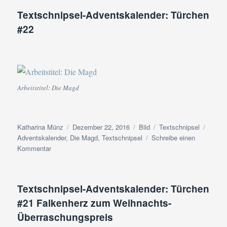
Türchen
Textschnipsel-Adventskalender: Türchen
#23
#22
Arbeitstitel: Die Magd
Autor
Veröffentlicht
Format
Kategorien
Schla
Katharina Münz
Dezember 22, 2016
Bild
Textschnipsel
am
Adventskalender
,
Die Magd
,
Textschnipsel
Schreibe einen
zu
Kommentar
Textschnipsel-
Adventskalender:
Türchen
Textschnipsel-Adventskalender: Türchen
#22
#21 Falkenherz zum Weihnachts-
Überraschungspreis