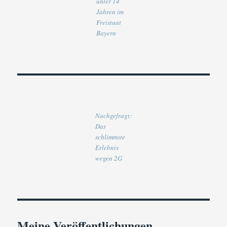
unter 14
Jahren im
Freistaat
Bayern
Nachgefragt:
Das
schlimmste
Erlebnis
wegen 2G
Meine Veröffentlichungen