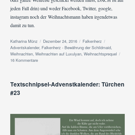
jeden Fall drin) und weder Facebook, Twitter, google,
instagram noch der Weihnachtsmann haben irgendetwas
damit zu tun.
Autor
Veröffentlicht
Kategorien
Schlagwörter
Katharina Münz
Dezember 24, 2016
Falkenherz
am
Adventskalender
,
Falkenherz - Bewährung der Schildmaid
,
Weihnachten
,
Weihnachten auf Luxulyan
,
Weihnachtsprequel
zu
16 Kommentare
Textschnipsel-
Adventskalender:
Türchen
Textschnipsel-Advenstkalender: Türchen
#24
#23