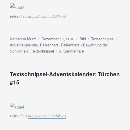
Falkenherz
https://amzn.to/2d4kve3
Autor
Veröffentlicht
Format
Kategorien
Schla
Katharina Münz
Dezember 17, 2016
Bild
Textschnipsel
am
Adventskalender
,
Falkenherz
,
Falkenherz - Bewährung der
zu
Schildmaid
,
Textschnipsel
2 Kommentare
Textschnipsel-
Adventskalender:
Türchen
Textschnipsel-Adventskalender: Türchen
#17
#15
Falkenherz
https://amzn.to/2d4kve3