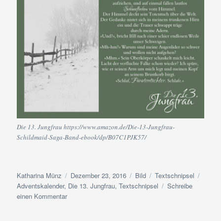
Die 13. Jungfrau https://www.amazon.de/Die-13-Jungfrau-
Schildmaid-Saga-Band-ebook/dp/B07C1PJK57/
Autor
Veröffentlicht
Format
Kategorien
Schla
Katharina Münz
Dezember 23, 2016
Bild
Textschnipsel
am
Adventskalender
,
Die 13. Jungfrau
,
Textschnipsel
Schreibe
zu
einen Kommentar
Textschnipsel-
Advenstkalender: