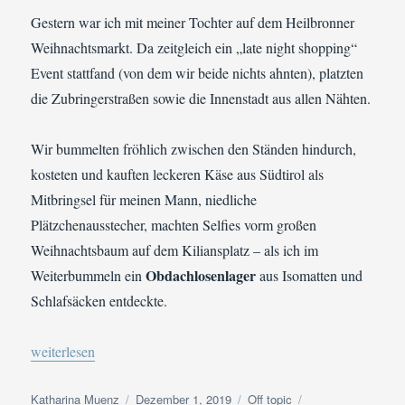
Gestern war ich mit meiner Tochter auf dem Heilbronner
Weihnachtsmarkt. Da zeitgleich ein „late night shopping“
Event stattfand (von dem wir beide nichts ahnten), platzten
die Zubringerstraßen sowie die Innenstadt aus allen Nähten.
Wir bummelten fröhlich zwischen den Ständen hindurch,
kosteten und kauften leckeren Käse aus Südtirol als
Mitbringsel für meinen Mann, niedliche
Plätzchenausstecher, machten Selfies vorm großen
Weihnachtsbaum auf dem Kiliansplatz – als ich im
Obdachlosenlager
Weiterbummeln ein
aus Isomatten und
Schlafsäcken entdeckte.
„Es begab sich aber zu der Zeit …“
weiterlesen
Autor
Veröffentlicht
Kategorien
Schlagwörter
Katharina Muenz
Dezember 1, 2019
Off topic