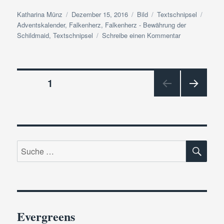
Autor
Veröffentlicht
Format
Kategorien
Schla
Katharina Münz
Dezember 15, 2016
Bild
Textschnipsel
am
Adventskalender
,
Falkenherz
,
Falkenherz - Bewährung der
zu
Schildmaid
,
Textschnipsel
Schreibe einen Kommentar
Textschnipsel-
Adventskalend
Türchen
Beitragsnavigation
#15
SEITE
1
NÄC
HSTE
SEIT
E
SU
Suche
nach:
Evergreens