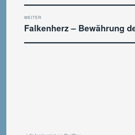
WEITER
Falkenherz – Bewährung der
Nächster
Beitrag: