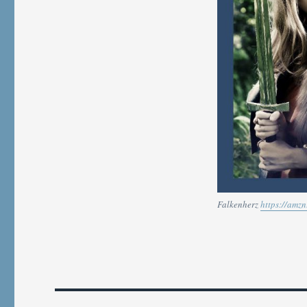
Falkenherz
https://amz