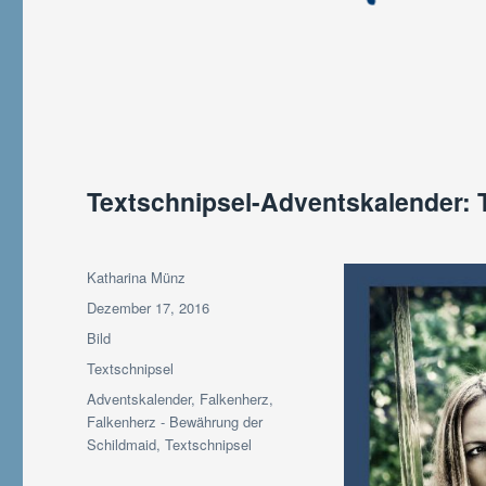
Textschnipsel-Adventskalender: 
Autor
Katharina Münz
Veröffentlicht
Dezember 17, 2016
am
Format
Bild
Kategorien
Textschnipsel
Schlagwörter
Adventskalender
,
Falkenherz
,
Falkenherz - Bewährung der
Schildmaid
,
Textschnipsel