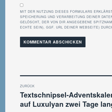
MIT DER NUTZUNG DIESES FORMULARS ERKLÄRS
SPEICHERUNG UND VERARBEITUNG DEINER DATEN
GELÖSCHT, DER VON DIR ANGEGEBENE SPITZNAM
ECHTE SEIN), GGF. URL DEINER WEBSEITE) DUR
Beitragsnavigation
ZURÜCK
Textschnipsel-Adventskale
Vorheriger
Beitrag:
auf Luxulyan zwei Tage lan