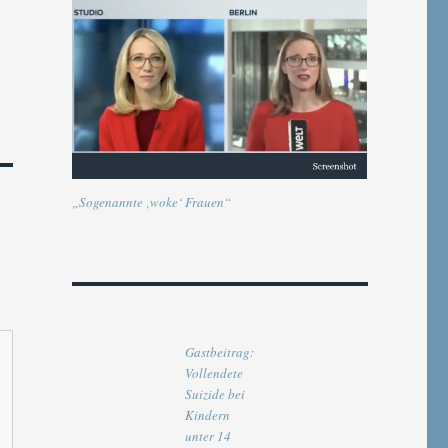
„Sogenannte ‚woke‘ Frauen“
Gastbeitrag:
Vollendete
Suizide bei
Kindern
unter 14