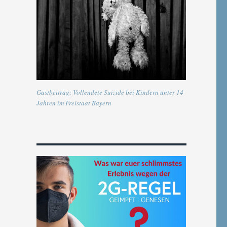
Gastbeitrag: Vollendete Suizide bei Kindern unter 14
Jahren im Freistaat Bayern