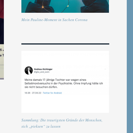
Mein Pauline-Moment in Sachen Corona
Sammlung: Die traurigsten Gründe der Menschen,
sich „pieksen“ zu lassen