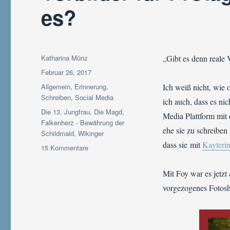
es?
Autor
Katharina Münz
„Gibt es denn reale 
Veröffentlicht
Februar 26, 2017
am
Kategorien
Allgemein
,
Erinnerung
,
Ich weiß nicht, wie 
Schreiben
,
Social Media
ich auch, dass es nic
Schlagwörter
Die 13. Jungfrau
,
Die Magd
,
Media Plattform mit 
Falkenherz - Bewährung der
ehe sie zu schreiben
Schildmaid
,
Wikinger
dass sie mit
Kayteri
zu
15 Kommentare
Vorbilder
für
Mit Foy war es jetzt
Protagonisten
vorgezogenes Fotosh
–
wie
haltet
ihr