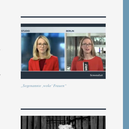
ß
,
„Sogenannte ‚woke‘ Frauen“