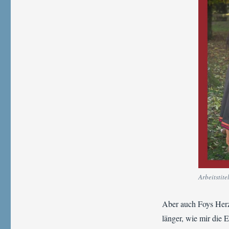
es?
Arbeitstit
Aber auch Foys Herzb
länger, wie mir die 