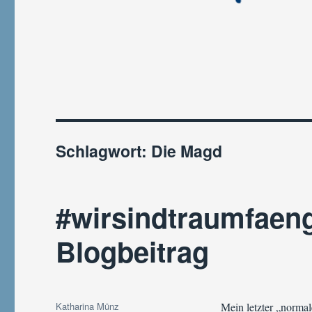
Schlagwort:
Die Magd
#wirsindtraumfaenge
Blogbeitrag
Autor
Katharina Münz
Mein letzter „norma