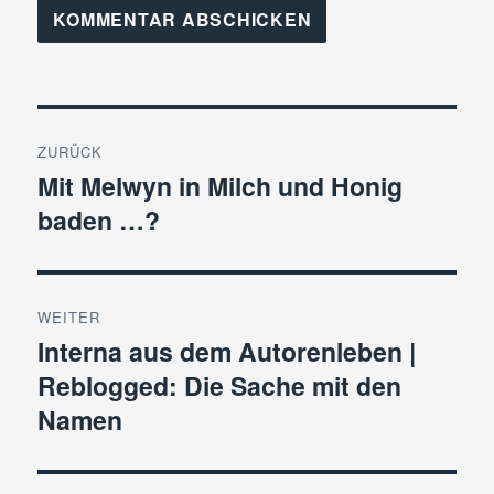
Beitragsnavigation
ZURÜCK
Mit Melwyn in Milch und Honig
Vorheriger
baden …?
Beitrag:
WEITER
Interna aus dem Autorenleben |
Nächster
Reblogged: Die Sache mit den
Beitrag:
Namen