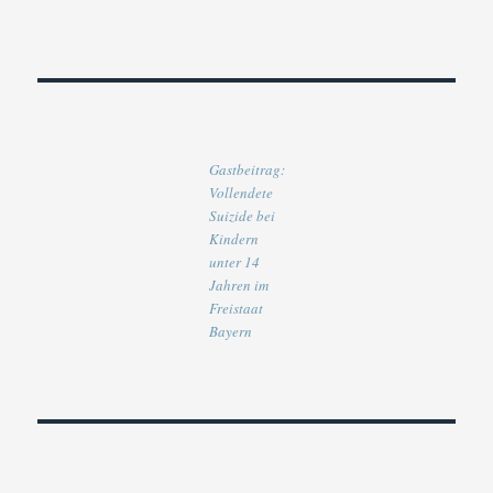
Gastbeitrag:
Vollendete
Suizide bei
Kindern
unter 14
Jahren im
Freistaat
Bayern