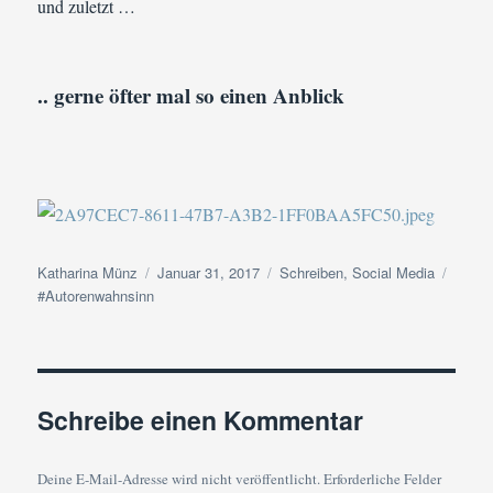
und zuletzt …
.. gerne öfter mal so einen Anblick
Autor
Veröffentlicht
Kategorien
Schla
Katharina Münz
Januar 31, 2017
Schreiben
,
Social Media
am
#Autorenwahnsinn
Schreibe einen Kommentar
Deine E-Mail-Adresse wird nicht veröffentlicht.
Erforderliche Felder