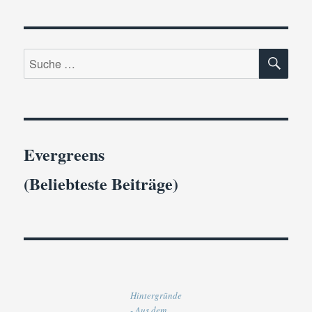
SU
Suche
nach:
Evergreens
(Beliebteste Beiträge)
Hintergründe
- Aus dem