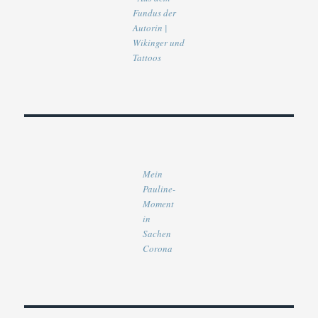
Fundus der
Autorin |
Wikinger und
Tattoos
Mein
Pauline-
Moment
in
Sachen
Corona