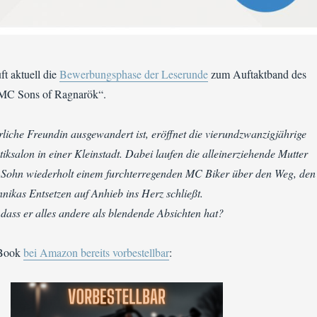
t aktuell die
Bewerbungsphase der Leserunde
zum Auftaktband des
 „MC Sons of Ragnarök“.
liche Freundin ausgewandert ist, eröffnet die vierundzwanzigjährige
ksalon in einer Kleinstadt. Dabei laufen die alleinerziehende Mutter
r Sohn wiederholt einem furchterregenden MC Biker über den Weg, den
nnikas Entsetzen auf Anhieb ins Herz schließt.
, dass er alles andere als blendende Absichten hat?
E-Book
bei Amazon bereits vorbestellbar
: