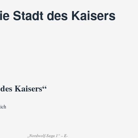
ie Stadt des Kaisers
 des Kaisers“
lich
„Nordwolf-Saga 1“ – E-