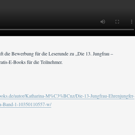
ft die Bewerbung für die Leserunde zu „Die 13. Jungfrau –
atis-E-Books für die Teilnehmer.
books.de/autor/Katharina-M%C3%BCnz/Die-13-Jungfrau-Ehrenjungfer-
ga-Band-1-10350110557-w/