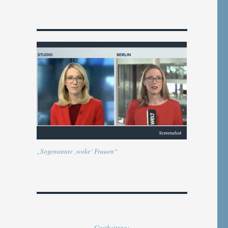
„Sogenannte ‚woke‘ Frauen“
Gastbeitrag: