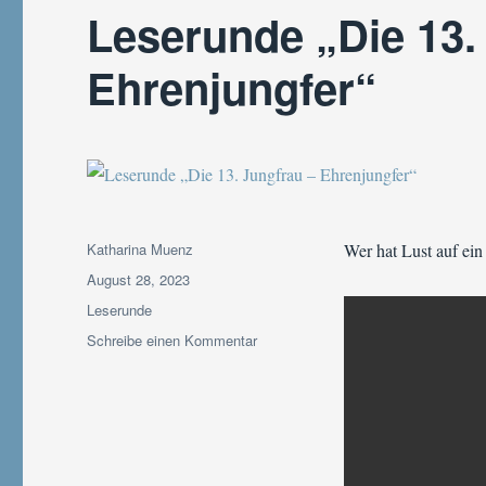
Leserunde „Die 13.
Ehrenjungfer“
Autor
Katharina Muenz
Wer hat Lust auf ei
Veröffentlicht
August 28, 2023
am
Kategorien
Leserunde
zu
Schreibe einen Kommentar
Leserunde
„Die
13.
Jungfrau
–
Ehrenjungfer“