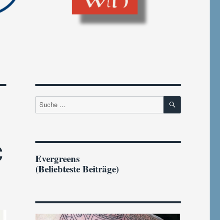
SUCHEN
Suche
nach:
C
Evergreens
(Beliebteste Beiträge)