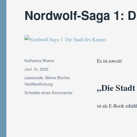
Nordwolf-Saga 1: D
Autor
Katharina Muenz
Es ist soweit!
Veröffentlicht
Juni 10, 2023
am
Kategorien
Leserunde
,
Meine Bücher
,
Veröffentlichung
„Die Stadt
zu
Schreibe einen Kommentar
Nordwolf-
Saga
ist als E-Book erhält
1:
Die
Stadt
des