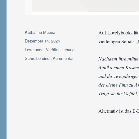
Autor
Katharina Muenz
Auf Lovelybooks läuf
Veröffentlicht
Dezember 14, 2024
vierteiligen Serials
am
Kategorien
Leserunde
,
Veröffentlichung
zu
Schreibe einen Kommentar
Nachdem ihre mütter
Leserunde
Annika einen Kosmeti
zu
und ihr zweijährige
„Schneewittchen
und
der kleine Finn zu A
das
Trügt sie ihr Gefühl
MC
Biest“
Alternativ ist das 