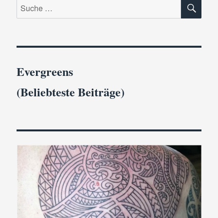
SU
Suche
nach:
Evergreens
(Beliebteste Beiträge)