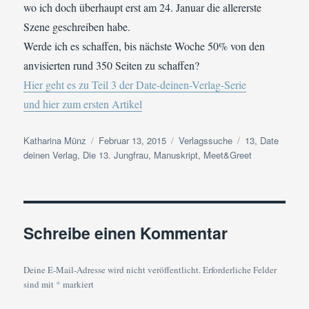
wo ich doch überhaupt erst am 24. Januar die allererste
Szene geschreiben habe.
Werde ich es schaffen, bis nächste Woche 50% von den
anvisierten rund 350 Seiten zu schaffen?
Hier geht es zu Teil 3 der Date-deinen-Verlag-Serie
und hier zum ersten Artikel
Autor
Veröffentlicht
Kategorien
Schlagwörter
Katharina Münz
Februar 13, 2015
Verlagssuche
13
,
Date
am
deinen Verlag
,
Die 13. Jungfrau
,
Manuskript
,
Meet&Greet
Schreibe einen Kommentar
Deine E-Mail-Adresse wird nicht veröffentlicht.
Erforderliche Felder
sind mit
*
markiert