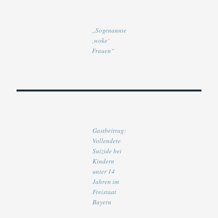
„Sogenannte
‚woke‘
Frauen“
Gastbeitrag:
Vollendete
Suizide bei
Kindern
unter 14
Jahren im
Freistaat
Bayern