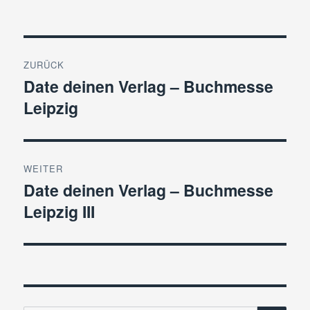
Beitragsnavigation
ZURÜCK
Date deinen Verlag – Buchmesse
Vorheriger
Leipzig
Beitrag:
WEITER
Date deinen Verlag – Buchmesse
Nächster
Leipzig III
Beitrag: