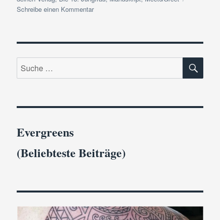
zu
Schreibe einen Kommentar
Date
deine
Verlag
–
SU
Buchmesse
Suche
Leipzig
nach:
II
Evergreens
(Beliebteste Beiträge)