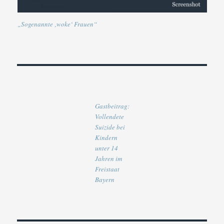
„Sogenannte ‚woke‘ Frauen“
Gastbeitrag:
Vollendete
Suizide bei
Kindern
unter 14
Jahren im
Freistaat
Bayern