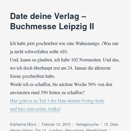
sieben
Minuten
Date deine Verlag –
(Date
deinen
Buchmesse Leipzig II
Verlag
–
Buchmesse
Ich habe jetzt geschrieben wie eine Wahnsinnige. (Was mir
Leipzig
ja nicht schwerfallen sollte xD)
V)
Und, kaum zu glauben, ich habe 102 Normseiten. Und das,
wo ich doch überhaupt erst am 24. Januar die allererste
Szene geschreiben habe.
Werde ich es schaffen, bis nächste Woche 50% von den
anvisierten rund 350 Seiten zu schaffen?
Hier geht es zu Teil 3 der Date-deinen-Verlag-Serie
und hier zum ersten Artikel
Autor
Veröffentlicht
Kategorien
Schlagwörter
Katharina Münz
Februar 13, 2015
Verlagssuche
13
,
Date
am
deinen Verlag
,
Die 13. Jungfrau
,
Manuskript
,
Meet&Greet