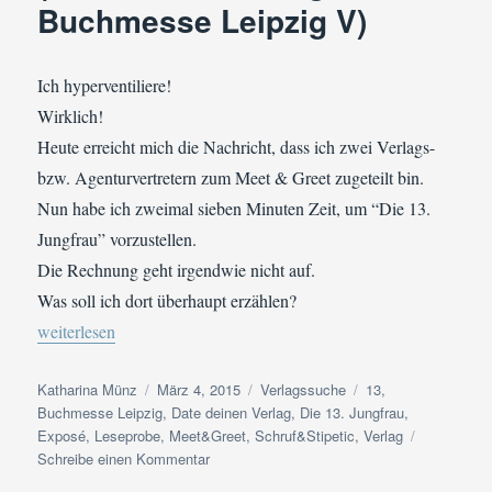
Buchmesse Leipzig V)
Ich hyperventiliere!
Wirklich!
Heute erreicht mich die Nachricht, dass ich zwei Verlags-
bzw. Agenturvertretern zum Meet & Greet zugeteilt bin.
Nun habe ich zweimal sieben Minuten Zeit, um “Die 13.
Jungfrau” vorzustellen.
Die Rechnung geht irgendwie nicht auf.
Was soll ich dort überhaupt erzählen?
„Zweimal sieben Minuten (Date deinen Verlag – Buchmesse Lei
weiterlesen
Autor
Veröffentlicht
Kategorien
Schlagwörter
Katharina Münz
März 4, 2015
Verlagssuche
13
,
am
Buchmesse Leipzig
,
Date deinen Verlag
,
Die 13. Jungfrau
,
Exposé
,
Leseprobe
,
Meet&Greet
,
Schruf&Stipetic
,
Verlag
zu
Schreibe einen Kommentar
Zweimal