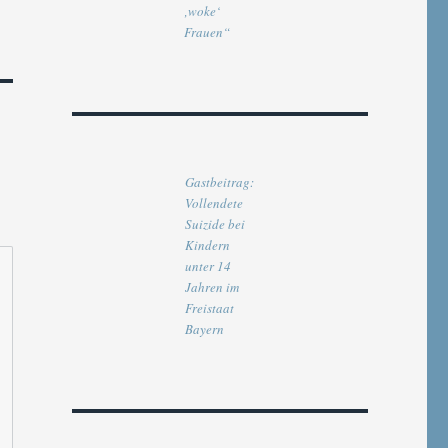
‚woke‘
Frauen“
Gastbeitrag:
Vollendete
Suizide bei
Kindern
unter 14
Jahren im
Freistaat
Bayern