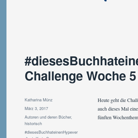
#diesesBuchhatein
Challenge Woche 5
Autor
Katharina Münz
Heute geht die Chal
Veröffentlicht
März 3, 2017
auch dieses Mal ein
am
Kategorien
Autoren und deren Bücher
,
fünften Wochenthema
historisch
Schlagwörter
#diesesBuchhateinenHypever