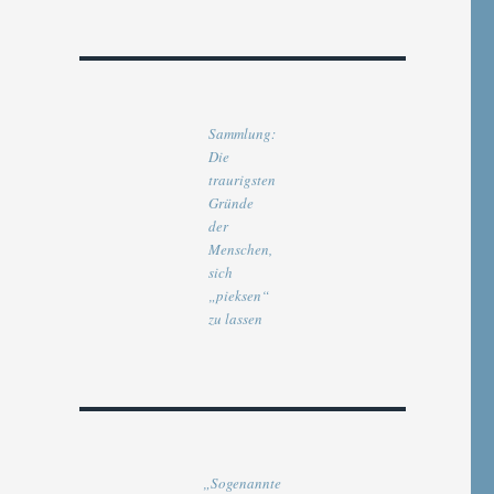
Sammlung:
Die
traurigsten
Gründe
der
Menschen,
sich
„pieksen“
zu lassen
„Sogenannte