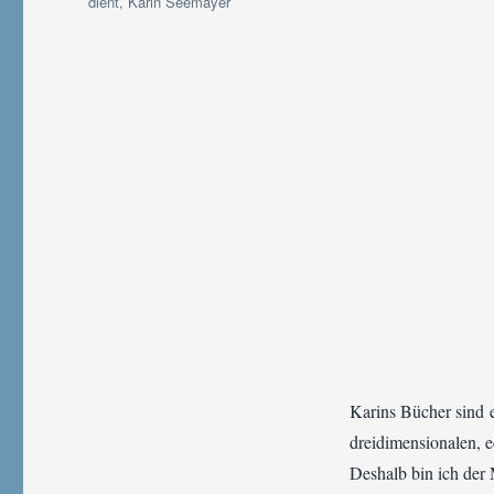
dient
,
Karin Seemayer
Karins Bücher sind e
dreidimensionalen, e
Deshalb bin ich der