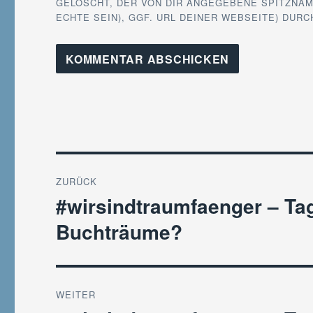
GELÖSCHT, DER VON DIR ANGEGEBENE SPITZNAM
ECHTE SEIN), GGF. URL DEINER WEBSEITE) DUR
Beitragsnavigation
ZURÜCK
#wirsindtraumfaenger – Tag
Vorheriger
Beitrag:
Buchträume?
WEITER