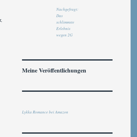
Nachgefragt:
Das
r,
schlimmste
Erlebnis
wegen 2G
Meine Veröffentlichungen
Lykka Romance bei Amazon