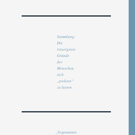
Sammlung:
Die
traurigsten
Gründe
der
Menschen,
sich
„pieksen“
zu lassen
„Sogenannte