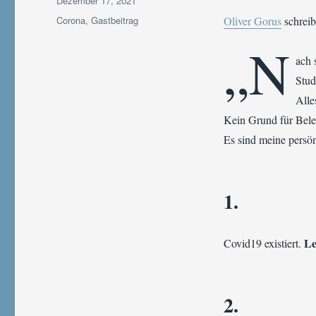
Dezember 17, 2021
am
Kategorien
Corona
,
Gastbeitrag
Oliver Gorus
schreib
„N
ach 
Stud
Alle
Kein Grund für Bele
Es sind meine persö
1.
Le
Covid19 existiert.
2.