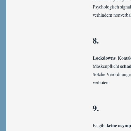
Psychologisch signa
verhindern nonverb
8.
Lockdowns
, Konta
scha
Maskenpflicht
Solche Verordnungen
verboten.
9.
keine asymp
Es gibt